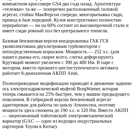
компактном кроссовере GS4 два года назад. Архитектура
«тележки» та же — поперечно расположенный силовой
агрегат, стойки МакФерсон спереди, многорычажка сзади,
привод в базе передний. Кузов конструктивно полностью
переработан — он на 60% состоит из высокопрочной стали и
имеет сзади ровный пол без центрального тоннеля.
Базовая бензиновая версия внедорожника ГАК ГС8
укомплектована двухлитровым турбомотором с
непосредственным впрыском. Мощность — 252 л.с. (для
нашего рынка его, скорее всего, слегка дефорсируют).
Крутящий момент увеличен с 390 до 400 Нм. В паре с
мотором, вместо прежнего шестиступенчатого автомата
работает 8-диапазонная АКПП Aisin.
Полноприводные модификации приводят в движение заднюю
ось электрогидравлической муфтой BorgWarner, которая
теперь смыкается на 25% быстрее, чем у машин предыдущего
поколения. В гибридной версии бензиновый агрегат
адаптирован для работы по циклу Аткинсона, поэтому
мощность здесь снижена до 190 л.с. и 320 Нм. Вместо АКПП
— лицензионный тойотовский электромеханический
вариатор (GAC — один из ведущих индустриальных
партнеров Toyota в Китае).