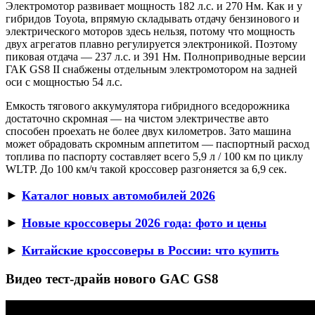
Электромотор развивает мощность 182 л.с. и 270 Нм. Как и у
гибридов Toyota, впрямую складывать отдачу бензинового и
электрического моторов здесь нельзя, потому что мощность
двух агрегатов плавно регулируется электроникой. Поэтому
пиковая отдача — 237 л.с. и 391 Нм. Полноприводные версии
ГАК GS8 II снабжены отдельным электромотором на задней
оси с мощностью 54 л.с.
Емкость тягового аккумулятора гибридного вседорожника
достаточно скромная — на чистом электричестве авто
способен проехать не более двух километров. Зато машина
может обрадовать скромным аппетитом — паспортный расход
топлива по паспорту составляет всего 5,9 л / 100 км по циклу
WLTP. До 100 км/ч такой кроссовер разгоняется за 6,9 сек.
►
Каталог новых автомобилей 2026
►
Новые кроссоверы 2026 года: фото и цены
►
Китайские кроссоверы в России: что купить
Видео тест-драйв нового GAC GS8