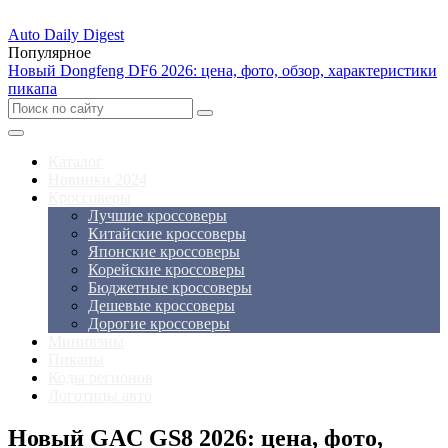
Auto Daily Digest
Популярное
Новый Dongfeng DF6 2026: цена, фото, обзор, характеристики
пикапа
Каталог
Новинки 2024
Кроссоверы
Лучшие кроссоверы
Китайские кроссоверы
Японские кроссоверы
Корейские кроссоверы
Бюджетные кроссоверы
Дешевые кроссоверы
Дорогие кроссоверы
Минивэны
Пикапы
Коды регионов
Логотипы авто
Новый GAC GS8 2026: цена, фото,