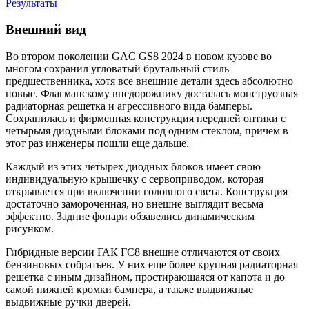
Результаты
Внешний вид
Во втором поколении GAC GS8 2024 в новом кузове во
многом сохранил угловатый брутальный стиль
предшественника, хотя все внешние детали здесь абсолютно
новые. Флагманскому внедорожнику досталась монструозная
радиаторная решетка и агрессивного вида бамперы.
Сохранилась и фирменная конструкция передней оптики с
четырьмя диодными блоками под одним стеклом, причем в
этот раз инженеры пошли еще дальше.
Каждый из этих четырех диодных блоков имеет свою
индивидуальную крышечку с сервоприводом, которая
открывается при включении головного света. Конструкция
достаточно замороченная, но внешне выглядит весьма
эффектно. Задние фонари обзавелись динамическим
рисунком.
Гибридные версии ГАК ГС8 внешне отличаются от своих
бензиновых собратьев. У них еще более крупная радиаторная
решетка с иным дизайном, простирающаяся от капота и до
самой нижней кромки бампера, а также выдвижные
выдвижные ручки дверей.