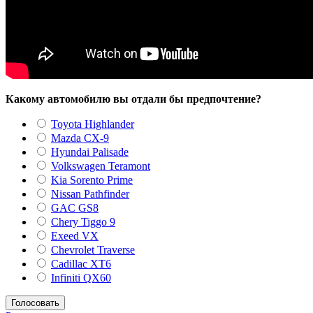
Какому автомобилю вы отдали бы предпочтение?
Toyota Highlander
Mazda CX-9
Hyundai Palisade
Volkswagen Teramont
Kia Sorento Prime
Nissan Pathfinder
GAC GS8
Chery Tiggo 9
Exeed VX
Chevrolet Traverse
Cadillac XT6
Infiniti QX60