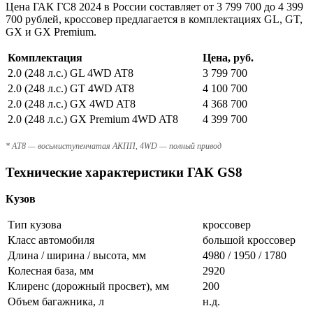
Цена ГАК ГС8 2024 в России составляет от 3 799 700 до 4 399
700 рублей, кроссовер предлагается в комплектациях GL, GT,
GX и GX Premium.
Комплектация
Цена, руб.
2.0 (248 л.с.) GL 4WD AT8
3 799 700
2.0 (248 л.с.) GT 4WD AT8
4 100 700
2.0 (248 л.с.) GX 4WD AT8
4 368 700
2.0 (248 л.с.) GX Premium 4WD AT8
4 399 700
* AT8 — восьмиступенчатая АКПП, 4WD — полный привод
Технические характеристики ГАК GS8
Кузов
Тип кузова
кроссовер
Класс автомобиля
большой кроссовер
Длина / ширина / высота, мм
4980 / 1950 / 1780
Колесная база, мм
2920
Клиренс (дорожный просвет), мм
200
Объем багажника, л
н.д.