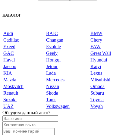
КАТАЛОГ
Audi
BAIC
BMW
Cadiilac
Changan
Chery
Exeed
Evolute
FAW
GAC
Geely
Great Wall
Haval
Hongqi
Hyundai
Jaecoo
Jetour
Kaiyi
KIA
Lada
Lexus
Mazda
Mercedes
Mitsubishi
Moskvitch
Nissan
Omoda
Renault
Skoda
Subaru
Suzuki
Tank
Toyota
UAZ
Volkswagen
Voyah
Обсудим данный авто?