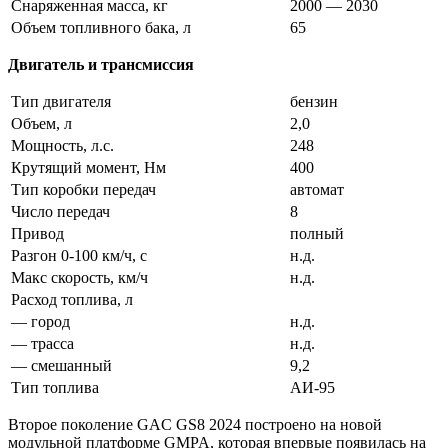
Снаряженная масса, кг
2000 — 2030
Объем топливного бака, л
65
Двигатель и трансмиссия
Тип двигателя
бензин
Объем, л
2,0
Мощность, л.с.
248
Крутящий момент, Нм
400
Тип коробки передач
автомат
Число передач
8
Привод
полный
Разгон 0-100 км/ч, с
н.д.
Макс скорость, км/ч
н.д.
Расход топлива, л
— город
н.д.
— трасса
н.д.
— смешанный
9,2
Тип топлива
АИ-95
Второе поколение GAC GS8 2024 построено на новой
модульной платформе GMPA, которая впервые появилась на