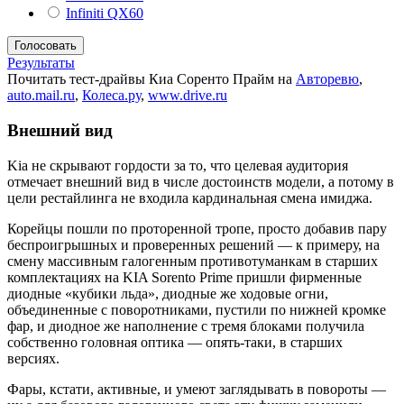
Infiniti QX60
Результаты
Почитать тест-драйвы Киа Соренто Прайм на
Авторевю
,
auto.mail.ru
,
Колеса.ру
,
www.drive.ru
Внешний вид
Kia не скрывают гордости за то, что целевая аудитория
отмечает внешний вид в числе достоинств модели, а потому в
цели рестайлинга не входила кардинальная смена имиджа.
Корейцы пошли по проторенной тропе, просто добавив пару
беспроигрышных и проверенных решений — к примеру, на
смену массивным галогенным противотуманкам в старших
комплектациях на KIA Sorento Prime пришли фирменные
диодные «кубики льда», диодные же ходовые огни,
объединенные с поворотниками, пустили по нижней кромке
фар, и диодное же наполнение с тремя блоками получила
собственно головная оптика — опять-таки, в старших
версиях.
Фары, кстати, активные, и умеют заглядывать в повороты —