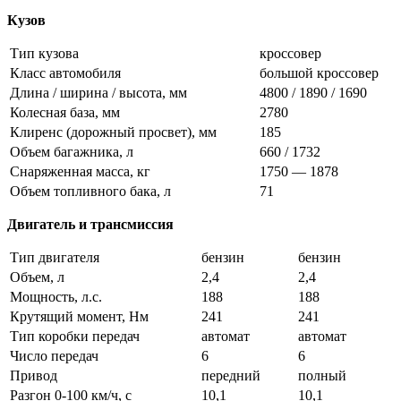
Кузов
Тип кузова
кроссовер
Класс автомобиля
большой кроссовер
Длина / ширина / высота, мм
4800 / 1890 / 1690
Колесная база, мм
2780
Клиренс (дорожный просвет), мм
185
Объем багажника, л
660 / 1732
Снаряженная масса, кг
1750 — 1878
Объем топливного бака, л
71
Двигатель и трансмиссия
Тип двигателя
бензин
бензин
Объем, л
2,4
2,4
Мощность, л.с.
188
188
Крутящий момент, Нм
241
241
Тип коробки передач
автомат
автомат
Число передач
6
6
Привод
передний
полный
Разгон 0-100 км/ч, с
10,1
10,1