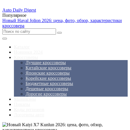
Auto Daily Digest
Популярное
Новый Haval Jolion 2026: цена, фото, обзор, характеристики
кроссовера
Каталог
Новинки 2024
Кроссоверы
Лучшие кроссоверы
Китайские кроссоверы
Японские кроссоверы
Корейские кроссоверы
Бюджетные кроссоверы
Дешевые кроссоверы
Дорогие кроссоверы
Минивэны
Пикапы
Коды регионов
Логотипы авто