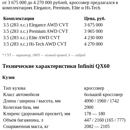
от 3 675 000 до 4 270 000 рублей, кроссовер предлагался в
комплектациях Elegance, Premium, Elite и Hi-Tech.
Комплектация
Цена, руб.
3.5 (283 л.с.) Elegance AWD CVT
3 675 000
3.5 (283 л.с.) Premium AWD CVT
3 965 000
3.5 (283 л.с.) Elite AWD CVT
4 230 000
3.5 (283 л.с.) Hi-Tech AWD CVT
4 270 000
* CVT — вариатор, AWD — полный привод, h — гибрид
Технические характеристики Infiniti QX60
Кузов
Тип кузова
кроссовер
Класс автомобиля
большой кроссовер
Длина / ширина / высота, мм
4990 / 1960 / 1742
Колесная база, мм
2900
Клиренс (дорожный просвет), мм
178 — 180
Объем багажника, л
447 / 2160 (165 / 777)
Снаряженная масса, кг
2082 — 2105