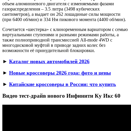
объем алюминиевого двигателя с изменяемыми фазами
газораспределения – 3.5 литра (3498 кубических
сантиметров), а выдает он 262 лошадиные силы мощности
(при 6400 об/мин) и 334 Нм пикового момента (4400 об/мин).
Сочетается «шестерка» с клиноременным вариатором с семью
виртуальными ступенями и разными режимами работы, а
также полноприводной трансмиссией All-mode 4WD с
многодисковой муфтой в приводе задних колес без
возможности её принудительной блокировки.
►
Каталог новых автомобилей 2026
►
Новые кроссоверы 2026 года: фото и цены
►
Китайские кроссоверы в России: что купить
Видео тест-драйв нового Инфинити Ку Икс 60