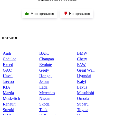
Мне нравится
Не нравится
КАТАЛОГ
Audi
BAIC
BMW
Cadiilac
Changan
Chery
Exeed
Evolute
FAW
GAC
Geely
Great Wall
Haval
Hongqi
Hyundai
Jaecoo
Jetour
Kaiyi
KIA
Lada
Lexus
Mazda
Mercedes
Mitsubishi
Moskvitch
Nissan
Omoda
Renault
Skoda
Subaru
Suzuki
Tank
Toyota