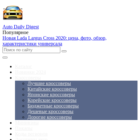
Auto Daily Digest
Популярное
Новая Lada Largus Cross 2020: цена, фото, обзор,
характеристики универсала
Каталог
Новинки 2024
Кроссоверы
Лучшие кроссоверы
Китайские кроссоверы
Японские кроссоверы
Корейские кроссоверы
Бюджетные кроссоверы
Дешевые кроссоверы
Дорогие кроссоверы
Минивэны
Пикапы
Коды регионов
Логотипы авто