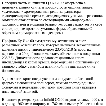
Передняя часть Инфинити QX60 2022 оформлена в
привлекательном стиле, а породистость машины выдает
«фамильная» хромированная решетка радиатора
трапециевидной формы с расходящимися углами, агрессивная
би-ксеноновая оптика со светодиодными «подводками»
ходовых огней и мощный бампер, который заключает на себе
светодиодные противотуманные фары, обрамленные C-
образным хромированным «декором».
Профиль Ку Икс 60 смотрится мужественно за счет
рельефных колесных арок, которые вмещают легкосплавные
колесные диски с типоразмером 235/65/R18 (в дорогих
версиях это 20-дюймовые «катки», облаченные в покрышки
235/55). Динамичности добавляют длинный капот,
ниспадающая к корме крыша, переходящая в оригинальную
заднюю стойку с изгибом-извилиной, и выштамповки на
боковинах.
Задняя часть кроссовера увенчана аккуратной багажной
дверью с небольшим спойлером, узкими светодиодными
фонарями и поджарим бампером, который снизу прикрыт
пластиковой защитой.
Внешние размеры кузова Infiniti QX60 внушительны: 4990 мм
в длину, 1960 мм в ширину и 1742 мм в высоту. Колесная база