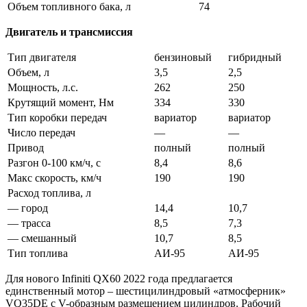
Объем топливного бака, л
74
Двигатель и трансмиссия
Тип двигателя
бензиновый
гибридный
Объем, л
3,5
2,5
Мощность, л.с.
262
250
Крутящий момент, Нм
334
330
Тип коробки передач
вариатор
вариатор
Число передач
—
—
Привод
полный
полный
Разгон 0-100 км/ч, с
8,4
8,6
Макс скорость, км/ч
190
190
Расход топлива, л
— город
14,4
10,7
— трасса
8,5
7,3
— смешанный
10,7
8,5
Тип топлива
АИ-95
АИ-95
Для нового Infiniti QX60 2022 года предлагается
единственный мотор – шестицилиндровый «атмосферник»
VQ35DE с V-образным размещением цилиндров. Рабочий