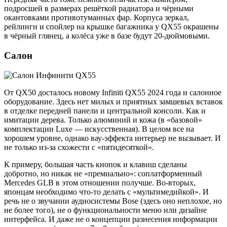
подросшей в размерах решёткой радиатора и чёрными
окантовками противотуманных фар. Корпуса зеркал,
рейлинги и спойлер на крышке багажника у QX55 окрашены
в чёрный глянец, а колёса уже в базе будут 20-дюймовыми.
Салон
От QX50 досталось новому Infiniti QX55 2024 года и салонное
оборудование. Здесь нет милых и приятных замшевых вставок
в отделке передней панели и центральной консоли. Как и
имитации дерева. Только алюминий и кожа (в «базовой»
комплектации Luxe — искусственная). В целом все на
хорошем уровне, однако вау-эффекта интерьер не вызывает. И
не только из-за схожести с «пятидесяткой».
К примеру, большая часть кнопок и клавиш сделаны
добротно, но никак не «премиально»: соплатформенный
Mercedes GLB в этом отношении получше. Во-вторых,
японцам необходимо что-то делать с «мультимедийкой». И
речь не о звучании аудиосистемы Bose (здесь оно неплохое, но
не более того), не о функциональности меню или дизайне
интерфейса. И даже не о концепции разнесения информации