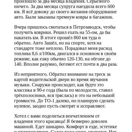
произошло за два месяца владения. Серьёзного
ничего. За два месяца супруга наездила всего 600
км. Я всё довожу до своего желания оборудование
авто. Были заказаны премиум ковры в багажник.
Вчера пришлось смотаться в Петрозаводск, чтобы
получить коврики. Решил ехать на 55-ом, да бы
накатать км. В итоге прошёл 860 км туда и
обратно. Авто Зашёл, но на спорте, хотя на
стандарте тоже неплохо. Порадовал меня расход
топлива 8,6 л/100км, двигался в основном в своём
режиме, как езжу обычно 120-130, на обгоне до
140. Вполне разумно, бегемот ест почти в два раза.
Из неприятного. Обратил внимание на треск за
картой водительской двери во время звучания
музыки. Снаружи происходит, как будто это
классика в 90-е года (была по молодости, ставил
трёхполосники, вся тряслась) и это на небольшой
громкости. До ТО-1 далеко, но планирую сделать
нулевое, заодно пусть смотрят и исправляют.
Хотел с вами поделиться впечатлением от
владения этого красавца! Я безмерно доволен
машиной. Едет шикарно. Комфорт в езде, эстетике
и шумоизоляции. Салон тоже очень нравится. Нет