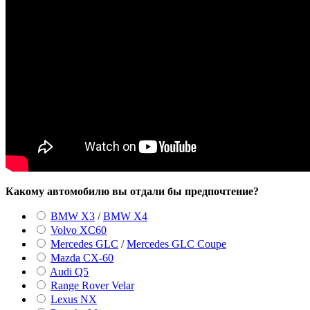
Какому автомобилю вы отдали бы предпочтение?
BMW X3
/
BMW X4
Volvo XC60
Mercedes GLC
/
Mercedes GLC Coupe
Mazda CX-60
Audi Q5
Range Rover Velar
Lexus NX