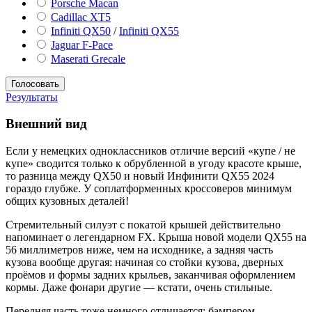
Porsche Macan
Cadillac XT5
Infiniti QX50
/
Infiniti QX55
Jaguar F-Pace
Maserati Grecale
Результаты
Внешний вид
Если у немецких одноклассников отличие версий «купе / не
купе» сводится только к обрубленной в угоду красоте крыше,
то разница между QX50 и новый Инфинити QX55 2024
гораздо глубже. У соплатформенных кроссоверов минимум
общих кузовных деталей!
Стремительный силуэт с покатой крышей действительно
напоминает о легендарном FX. Крыша новой модели QX55 на
56 миллиметров ниже, чем на исходнике, а задняя часть
кузова вообще другая: начиная со стойки кузова, дверных
проёмов и формы задних крыльев, заканчивая оформлением
кормы. Даже фонари другие — кстати, очень стильные.
Передняя часть тоже немного отличается: бампером,