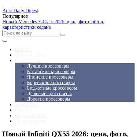
Auto Daily Digest
Популярное
Новый Mercedes E-Class 2026: цена, фото, обзор,
характеристики седана
Каталог
Новинки 2024
Кроссоверы
Лучшие кроссоверы
Китайские кроссоверы
Японские кроссоверы
Корейские кроссоверы
Бюджетные кроссоверы
Дешевые кроссоверы
Дорогие кроссоверы
Минивэны
Пикапы
Коды регионов
Логотипы авто
Новый Infiniti QX55 2026: цена, фото,