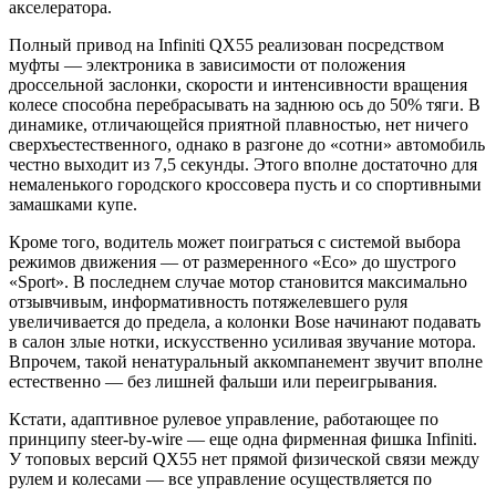
акселератора.
Полный привод на Infiniti QX55 реализован посредством
муфты — электроника в зависимости от положения
дроссельной заслонки, скорости и интенсивности вращения
колесе способна перебрасывать на заднюю ось до 50% тяги. В
динамике, отличающейся приятной плавностью, нет ничего
сверхъестественного, однако в разгоне до «сотни» автомобиль
честно выходит из 7,5 секунды. Этого вполне достаточно для
немаленького городского кроссовера пусть и со спортивными
замашками купе.
Кроме того, водитель может поиграться с системой выбора
режимов движения — от размеренного «Eco» до шустрого
«Sport». В последнем случае мотор становится максимально
отзывчивым, информативность потяжелевшего руля
увеличивается до предела, а колонки Bose начинают подавать
в салон злые нотки, искусственно усиливая звучание мотора.
Впрочем, такой ненатуральный аккомпанемент звучит вполне
естественно — без лишней фальши или переигрывания.
Кстати, адаптивное рулевое управление, работающее по
принципу steer-by-wire — еще одна фирменная фишка Infiniti.
У топовых версий QX55 нет прямой физической связи между
рулем и колесами — все управление осуществляется по