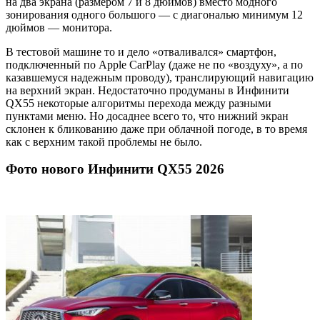
на два экрана (размером 7 и 8 дюймов) вместо модного
зонирования одного большого — с диагональю минимум 12
дюймов — монитора.
В тестовой машине то и дело «отваливался» смартфон,
подключенный по Apple CarPlay (даже не по «воздуху», а по
казавшемуся надежным проводу), транслирующий навигацию
на верхний экран. Недостаточно продуманы в Инфинити
QX55 некоторые алгоритмы перехода между разными
пунктами меню. Но досаднее всего то, что нижний экран
склонен к бликованию даже при облачной погоде, в то время
как с верхним такой проблемы не было.
Фото нового Инфинити QX55 2026