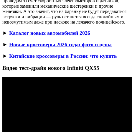
проводам за счет скоростных электромоторов и датчиков,
которые заменили механические шестеренки и прочие
железяки. А это значит, что на баранку не будут передаваться
встряски и вибрации — руль останется всегда спокойным и
невозмутимым даже при наскоке на лежачего полицейского.
►
Каталог новых автомобилей 2026
►
Новые кроссоверы 2026 года: фото и цены
►
Китайские кроссоверы в России: что купить
Видео тест-драйв нового Infiniti QX55