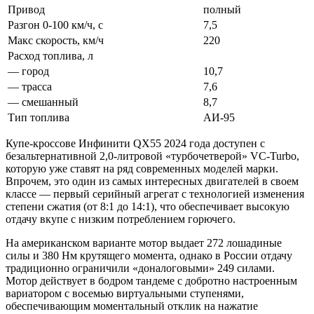
Привод
полный
Разгон 0-100 км/ч, с
7,5
Макс скорость, км/ч
220
Расход топлива, л
— город
10,7
— трасса
7,6
— смешанный
8,7
Тип топлива
АИ-95
Купе-кроссове Инфинити QX55 2024 года доступен с
безальтернативной 2,0-литровой «турбочетверой» VC-Turbo,
которую уже ставят на ряд современных моделей марки.
Впрочем, это один из самых интересных двигателей в своем
классе — первый серийный агрегат с технологией изменения
степени сжатия (от 8:1 до 14:1), что обеспечивает высокую
отдачу вкупе с низким потреблением горючего.
На американском варианте мотор выдает 272 лошадиные
силы и 380 Нм крутящего момента, однако в России отдачу
традиционно ограничили «доналоговыми» 249 силами.
Мотор действует в бодром тандеме с добротно настроенным
вариатором с восемью виртуальными ступенями,
обеспечивающим моментальный отклик на нажатие