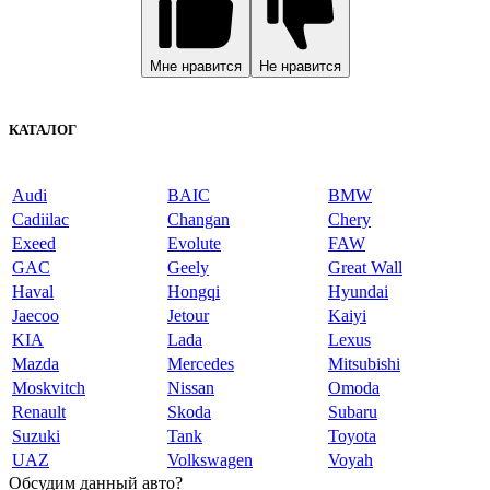
Мне нравится
Не нравится
КАТАЛОГ
Audi
BAIC
BMW
Cadiilac
Changan
Chery
Exeed
Evolute
FAW
GAC
Geely
Great Wall
Haval
Hongqi
Hyundai
Jaecoo
Jetour
Kaiyi
KIA
Lada
Lexus
Mazda
Mercedes
Mitsubishi
Moskvitch
Nissan
Omoda
Renault
Skoda
Subaru
Suzuki
Tank
Toyota
UAZ
Volkswagen
Voyah
Обсудим данный авто?