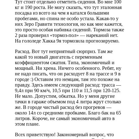
Тут стоит отдельно отметить сидения. Во мне 100
кг и 190 роста. Не могу сказать, что тут эталонная
посадка из всего на чем я катался большими
пробегами, но спина не особо устала. Какая-то у
них Зеро Гравити технология, но как мне кажется,
это просто особая набивка сидений. Тормоза также
2 раза проверил «тормоз-пол» — нареканий нет.
На гололеде Хакка 9я тормозила прогнозируемо.
Расход. Вот тут неприятный сюрприз. Там же
какой то новый двигатель с переменным
коэффициентом сжатия. Типа, экономичный и
мощный. Ни хрена. Ничего особенного. Ребят, ну
не надо писать, что он расходует 8 на трассе и 9 в
городе :) Оставим это немцам, там это похоже на
правду. Здесь имеем следующий расход: трасса —
9,4л при 90 км/ч, 10,5 при 110 и 11,5 при 120-125.
Не мало. Допустим, обкатка. Но у меня другие
тачки в гараже объемом под 4 литра жрут столько
же. В городе чистый расход без прогревов —
около 14л со средними пробками. Благо бак на 65
литров. Короче, не самый экономичный авто в
этом плане.
Всех приветствую! Закономерный вопрос, что