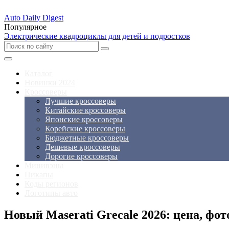
Auto Daily Digest
Популярное
Электрические квадроциклы для детей и подростков
Каталог
Новинки 2024
Кроссоверы
Лучшие кроссоверы
Китайские кроссоверы
Японские кроссоверы
Корейские кроссоверы
Бюджетные кроссоверы
Дешевые кроссоверы
Дорогие кроссоверы
Минивэны
Пикапы
Коды регионов
Логотипы авто
Новый Maserati Grecale 2026: цена, фот