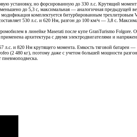
овую установку, но форсированную до 330 л.с. Крутящий момент
 уменьшено до 5,3 с, максимальная — аналогичная предыдущей ве
а модификация комплектуется битурбированным трехлитровым V6 
составляет 530 л.с. и 620 Нм, разгон до 100 км/ч — 3,8 с. Макси
ромобилем в линейке Maserati после купе GranTurismo Folgore. 
 применена архитектура с двумя электродвигателями и напряжен
л.с. и 820 Нм крутящего момента. Емкость тяговой батареи — 1
ofeo (2 480 кг), поэтому даже с учетом большей мощности разгон
т пневмоподвеска.