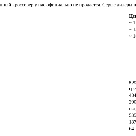
нный кроссовер у нас официально не продается. Серые дилеры по
Цен
~ 1
~ 1
~ 1
кро
ср
484
29
н.д
53
18
64