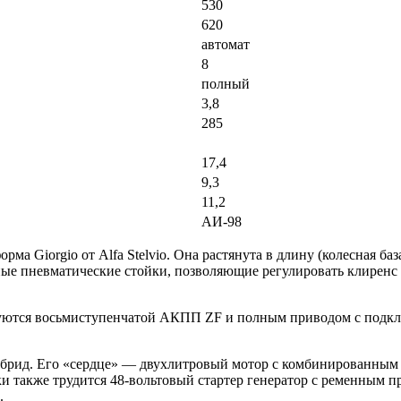
530
620
автомат
8
полный
3,8
285
17,4
9,3
11,2
АИ-98
ма Giorgio от Alfa Stelvio. Она растянута в длину (колесная баз
е пневматические стойки, позволяющие регулировать клиренс 
уются восьмиступенчатой АКПП ZF и полным приводом с подклю
брид. Его «сердце» — двухлитровый мотор с комбинированным 
и также трудится 48-вольтовый стартер генератор с ременным при
.