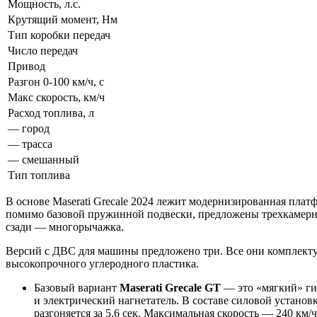
Мощность, л.с.
Крутящий момент, Нм
Тип коробки передач
Число передач
Привод
Разгон 0-100 км/ч, с
Макс скорость, км/ч
Расход топлива, л
— город
— трасса
— смешанный
Тип топлива
В основе Maserati Grecale 2024 лежит модернизированная платфор
помимо базовой пружинной подвески, предложены трехкамерны
сзади — многорычажка.
Версий с ДВС для машины предложено три. Все они комплект
высокопрочного углеродного пластика.
Базовый вариант
Maserati Grecale GT
— это «мягкий» ги
и электрический нагнетатель. В составе силовой установк
разгоняется за 5,6 сек. Максимальная скорость — 240 км/ч