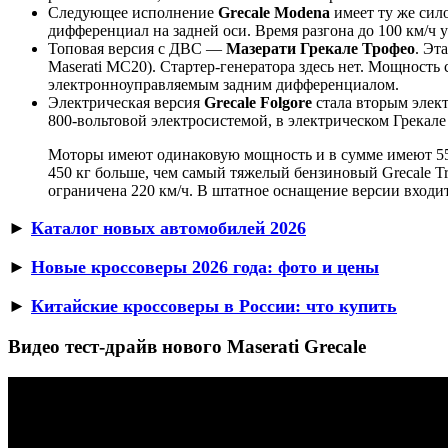
Следующее исполнение
Grecale Modena
имеет ту же сил
дифференциал на задней оси. Время разгона до 100 км/ч
Топовая версия с ДВС —
Мазерати Грекале Трофео
. Эт
Maserati MC20). Стартер-генератора здесь нет. Мощность 
электронноуправляемым задним дифференциалом.
Электрическая версия
Grecale Folgore
стала вторым элект
800-вольтовой электросистемой, в электрическом Грекале
Моторы имеют одинаковую мощность и в сумме имеют 557 
450 кг больше, чем самый тяжелый бензиновый Grecale Tr
ограничена 220 км/ч. В штатное оснащение версии входи
►
Каталог новых автомобилей 2026
►
Новые кроссоверы 2026 года: фото и цены
►
Китайские кроссоверы в России: что купить
Видео тест-драйв нового Maserati Grecale