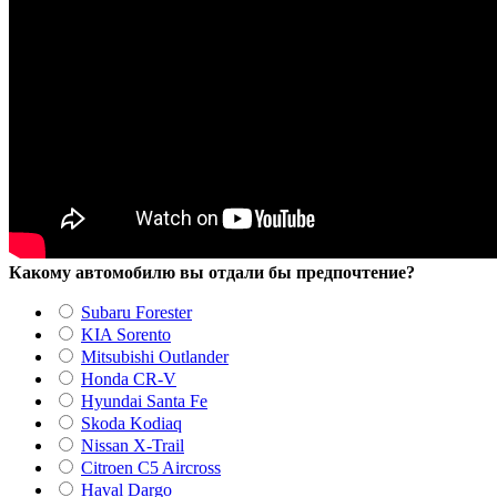
Какому автомобилю вы отдали бы предпочтение?
Subaru Forester
KIA Sorento
Mitsubishi Outlander
Honda CR-V
Hyundai Santa Fe
Skoda Kodiaq
Nissan X-Trail
Citroen C5 Aircross
Haval Dargo