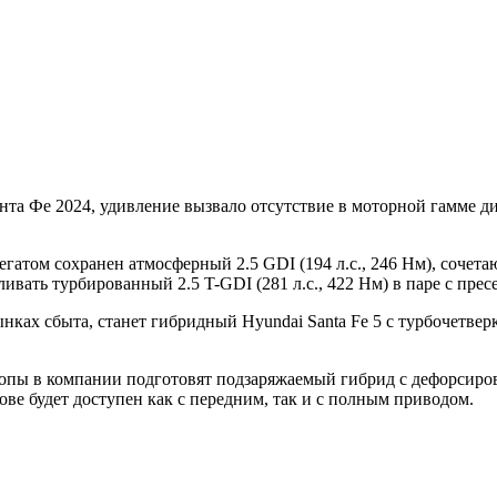
та Фе 2024, удивление вызвало отсутствие в моторной гамме ди
регатом сохранен атмосферный 2.5 GDI (194 л.с., 246 Нм), соч
ивать турбированный 2.5 T-GDI (281 л.с., 422 Нм) в паре с пре
ах сбыта, станет гибридный Hyundai Santa Fe 5 с турбочетверк
вропы в компании подготовят подзаряжаемый гибрид с дефорсиро
ове будет доступен как с передним, так и с полным приводом.