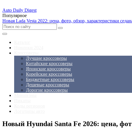
Auto Daily Digest
Популярное
Новая Lada Vesta 2022: цена, фото, обзор, характеристики седан
Каталог
Новинки 2024
Кроссоверы
Лучшие кроссоверы
Китайские кроссоверы
Японские кроссоверы
Корейские кроссоверы
Бюджетные кроссоверы
Дешевые кроссоверы
Дорогие кроссоверы
Минивэны
Пикапы
Коды регионов
Логотипы авто
Новый Hyundai Santa Fe 2026: цена, фот