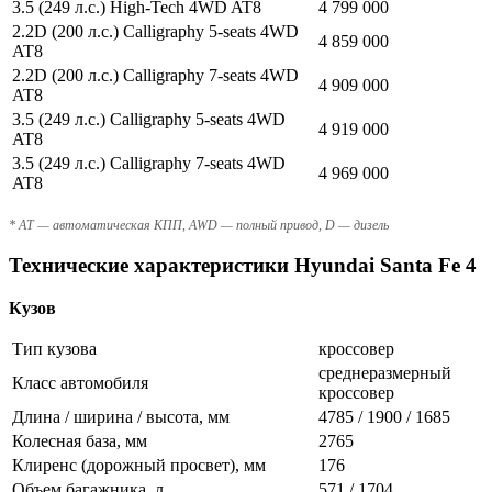
3.5 (249 л.с.) High-Tech 4WD AT8
4 799 000
2.2D (200 л.с.) Calligraphy 5-seats 4WD
4 859 000
AT8
2.2D (200 л.с.) Calligraphy 7-seats 4WD
4 909 000
AT8
3.5 (249 л.с.) Calligraphy 5-seats 4WD
4 919 000
AT8
3.5 (249 л.с.) Calligraphy 7-seats 4WD
4 969 000
AT8
* AT — автоматическая КПП, AWD — полный привод, D — дизель
Технические характеристики Hyundai Santa Fe 4
Кузов
Тип кузова
кроссовер
среднеразмерный
Класс автомобиля
кроссовер
Длина / ширина / высота, мм
4785 / 1900 / 1685
Колесная база, мм
2765
Клиренс (дорожный просвет), мм
176
Объем багажника, л
571 / 1704