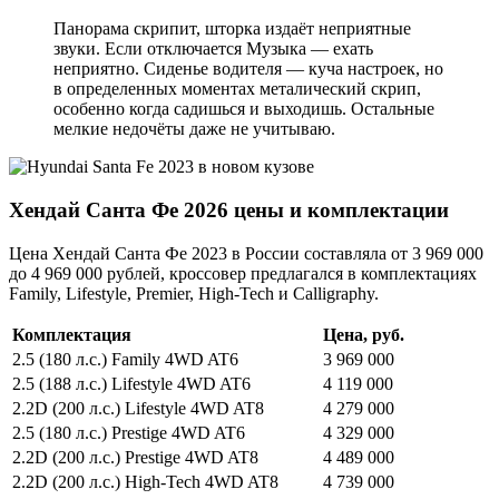
Панорама скрипит, шторка издаёт неприятные
звуки. Если отключается Музыка — ехать
неприятно. Сиденье водителя — куча настроек, но
в определенных моментах металический скрип,
особенно когда садишься и выходишь. Остальные
мелкие недочёты даже не учитываю.
Хендай Санта Фе 2026 цены и комплектации
Цена Хендай Санта Фе 2023 в России составляла от 3 969 000
до 4 969 000 рублей, кроссовер предлагался в комплектациях
Family, Lifestyle, Premier, High-Tech и Calligraphy.
Комплектация
Цена, руб.
2.5 (180 л.с.) Family 4WD AT6
3 969 000
2.5 (188 л.с.) Lifestyle 4WD AT6
4 119 000
2.2D (200 л.с.) Lifestyle 4WD AT8
4 279 000
2.5 (180 л.с.) Prestige 4WD AT6
4 329 000
2.2D (200 л.с.) Prestige 4WD AT8
4 489 000
2.2D (200 л.с.) High-Tech 4WD AT8
4 739 000