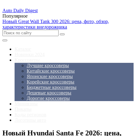
Auto Daily Digest
Популярное
Новый Great Wall Tank 300 2026: цена, фото, обзор,
характеристики внедорожника
Каталог
Новинки 2024
Кроссоверы
Лучшие кроссоверы
Китайские кроссоверы
Японские кроссоверы
Корейские кроссоверы
Бюджетные кроссоверы
Дешевые кроссоверы
Дорогие кроссоверы
Минивэны
Пикапы
Коды регионов
Логотипы авто
Новый Hyundai Santa Fe 2026: цена,