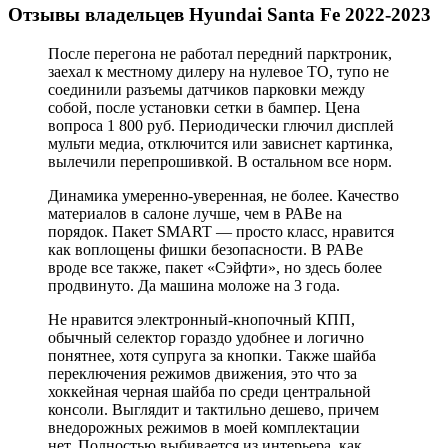
Отзывы владельцев Hyundai Santa Fe 2022-2023
После перегона не работал передний парктроник,
заехал к местному дилеру на нулевое ТО, тупо не
соединили разъемы датчиков парковки между
собой, после установки сетки в бампер. Цена
вопроса 1 800 руб. Периодически глючил дисплей
мульти медиа, отключится или зависнет картинка,
вылечили перепрошивкой. В остальном все норм.
Динамика умеренно-уверенная, не более. Качество
материалов в салоне лучше, чем в РАВе на
порядок. Пакет SMART — просто класс, нравится
как воплощены фишки безопасности. В РАВе
вроде все также, пакет «Сэйфти», но здесь более
продвинуто. Да машина моложе на 3 года.
Не нравится электронный-кнопочный КПП,
обычный селектор гораздо удобнее и логично
понятнее, хотя супруга за кнопки. Также шайба
переключения режимов движения, это что за
хоккейная черная шайба по среди центральной
консоли. Выглядит и тактильно дешево, причем
внедорожных режимов в моей комплектации
нет. Полностью выбивается из интерьера, как