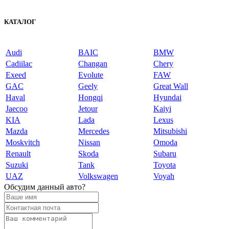
КАТАЛОГ
Audi
BAIC
BMW
Cadiilac
Changan
Chery
Exeed
Evolute
FAW
GAC
Geely
Great Wall
Haval
Hongqi
Hyundai
Jaecoo
Jetour
Kaiyi
KIA
Lada
Lexus
Mazda
Mercedes
Mitsubishi
Moskvitch
Nissan
Omoda
Renault
Skoda
Subaru
Suzuki
Tank
Toyota
UAZ
Volkswagen
Voyah
Обсудим данный авто?