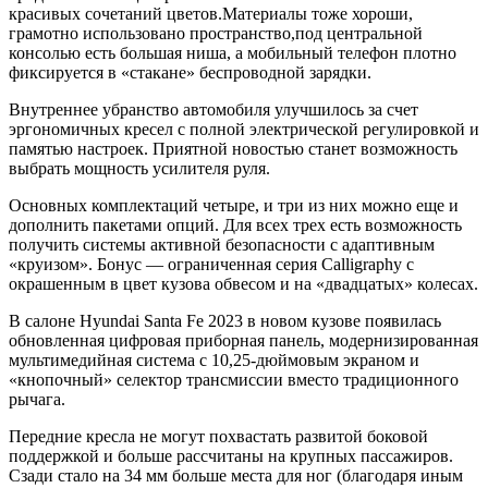
красивых сочетаний цветов.Материалы тоже хороши,
грамотно использовано пространство,под центральной
консолью есть большая ниша, а мобильный телефон плотно
фиксируется в «стакане» беспроводной зарядки.
Внутреннее убранство автомобиля улучшилось за счет
эргономичных кресел с полной электрической регулировкой и
памятью настроек. Приятной новостью станет возможность
выбрать мощность усилителя руля.
Основных комплектаций четыре, и три из них можно еще и
дополнить пакетами опций. Для всех трех есть возможность
получить системы активной безопасности с адаптивным
«круизом». Бонус — ограниченная серия Calligraphy с
окрашенным в цвет кузова обвесом и на «двадцатых» колесах.
В салоне Hyundai Santa Fe 2023 в новом кузове появилась
обновленная цифровая приборная панель, модернизированная
мультимедийная система с 10,25-дюймовым экраном и
«кнопочный» селектор трансмиссии вместо традиционного
рычага.
Передние кресла не могут похвастать развитой боковой
поддержкой и больше рассчитаны на крупных пассажиров.
Сзади стало на 34 мм больше места для ног (благодаря иным