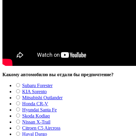
Какому автомобилю вы отдали бы предпочтение?
Subaru Forester
KIA Sorento
Mitsubishi Outlander
Honda CR-V
Hyundai Santa Fe
Skoda Kodiaq
Nissan X-Trail
Citroen C5 Aircross
Haval Dargo