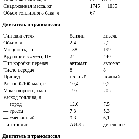
Снаряженная масса, кг
1745 — 1835
Объем топливного бака, л
67
Двигатель и трансмиссия
Тип двигателя
бензин
дизель
Объем, л
2,4
2,2
Мощность, л.с.
188
199
Крутящий момент, Нм
241
440
Тип коробки передач
автомат
автомат
Число передач
8
8
Привод
полный
полный
Разгон 0-100 км/ч, с
10,4
9,2
Макс скорость, км/ч
195
205
Расход топлива, л
— город
12,6
7,5
— трасса
7,3
5,3
— смешанный
9,3
6,1
Тип топлива
АИ-95
дизельное
Двигатель и трансмиссия