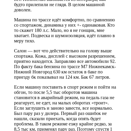
будто прилепили не глядя. В целом машиной
доволен.
Машина по трассе идёт комфортно, по сравнению
со спортажом, динамика у них +- одинаковая. Кто
то скажет 180 л.с. Мало, но я не гонщик, мне
хватает. Подвеска и шумоизоляция, идёт плавно в
меру тихо.
Салон — вот что действительно на голову выше
спортажа. Кожа, дисплей с высоким разрешением,
приятно находится. Заправляю все автомобили 92.
По факту бака бензина по трассе М7 Нижнекамск-
Нижний Новгород 630 км остаток в баке по
приезду бк показывал на 124 км. Бак 67 литров.
Если машину поставить в спорт режим и пойти на
обгон, то после 5,5 тыс оборотов машина
становится в аварийный режим, на педаль газа не
реагирует, не едет, на малых оборотах «троит».
Если заглушить и заново завести, все нормально.
Был пару раз у дилера. Первый раз ошибок не
нашли, сказали приехать, когда опять будет
проблема. В таком режиме езжу крайне редко, за
8,5 тыс км, применял пару раз. Поэтому спустя 1