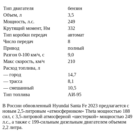
Тип двигателя
бензин
Объем, л
3,5
Мощность, л.с.
249
Крутящий момент, Нм
332
Тип коробки передач
автомат
Число передач
8
Привод
полный
Разгон 0-100 км/ч, с
9,0
Макс скорость, км/ч
210
Расход топлива, л
— город
14,7
— трасса
8,1
— смешанный
10,5
Тип топлива
АИ-95
В России обновленный Hyundai Santa Fe 2023 предлагается с
новым 2,5-литровым «атмосферником» Theta мощностью 188
сил, с 3,5-литровой атмосферной «шестеркой» мощностью 249
л.с., а также с 199-сильным дизельным двигателем объемом
2,2 литра.