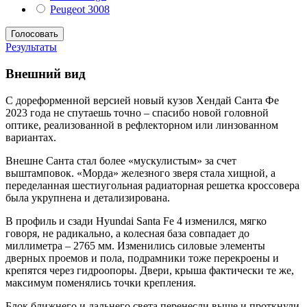
Peugeot 3008
Результаты
Внешний вид
С дореформенной версией новый кузов Хендай Санта Фе
2023 года не спутаешь точно – спасибо новой головной
оптике, реализованной в рефлекторном или линзованном
вариантах.
Внешне Санта стал более «мускулистым» за счет
выштамповок. «Морда» железного зверя стала хищной, а
переделанная шестиугольная радиаторная решетка кроссовера
была укрупнена и детализирована.
В профиль и сзади Hyundai Santa Fe 4 изменился, мягко
говоря, не радикально, а колесная база совпадает до
миллиметра – 2765 мм. Изменились силовые элементы
дверных проемов и пола, подрамники тоже перекроены и
крепятся через гидроопоры. Двери, крыша фактически те же,
максимум поменялись точки крепления.
Блок ближнего и дальнего света перенесли выше и проткнули