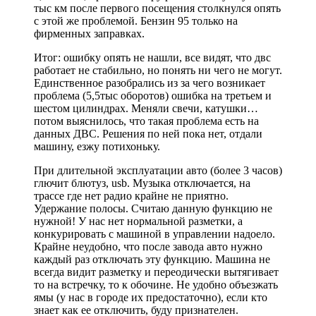
тыс км после первого посещения столкнулся опять
с этой же проблемой. Бензин 95 только на
фирменных заправках.
Итог: ошибку опять не нашли, все видят, что двс
работает не стабильно, но понять ни чего не могут.
Единственное разобрались из за чего возникает
проблема (5,5тыс оборотов) ошибка на третьем и
шестом цилиндрах. Меняли свечи, катушки…
потом выяснилось, что такая проблема есть на
данных ДВС. Решения по ней пока нет, отдали
машину, езжу потихоньку.
При длительной эксплуатации авто (более 3 часов)
глючит блютуз, usb. Музыка отключается, на
трассе где нет радио крайне не приятно.
Удержание полосы. Считаю данную функцию не
нужной! У нас нет нормальной разметки, а
конкурировать с машиной в управлении надоело.
Крайне неудобно, что после завода авто нужно
каждый раз отключать эту функцию. Машина не
всегда видит разметку и переодически вытягивает
то на встречку, то к обочине. Не удобно объезжать
ямы (у нас в городе их предостаточно), если кто
знает как ее отключить, буду признателен.