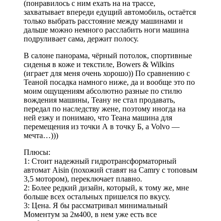
(понравилось с ним ехать на на трассе,
захватывает впереди едущий автомобиль, остаётся
только выбрать расстояние между машинами и
дальше можно немного расслабить ноги машина
подруливает сама, держит полосу.
В салоне панорама, чёрный потолок, спортивные
сиденья в коже и текстиле, Bowers & Wilkins
(играет для меня очень хорошо)) По сравнению с
Теаной посадка намного ниже, да и вообще это по
моим ощущениям абсолютно разные по стилю
вождения машины, Теану не стал продавать,
передал по наследству жене, поэтому иногда на
ней езжу и понимаю, что Теана машина для
перемещения из точки А в точку Б, а Volvo —
мечта…)))
Плюсы:
1: Стоит надежный гидротрансформаторный
автомат Aisin (похожий ставят на Camry с топовым
3,5 мотором), переключает плавно.
2: Более редкий дизайн, который, к тому же, мне
больше всех остальных пришелся по вкусу.
3: Цена. Я бы рассматривал минимальный
Моментум за 2м400, в нем уже есть все