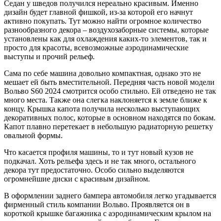
Седан у шведов получился нереально красивым. Именно
дизайн будет главной фишкой, из-за которой его начнут
активно покупать. Тут можно найти огромное количество
разнообразного декора – воздухозаборные системы, которые
установлены как для охлаждения каких-то элементов, так и
просто для красоты, всевозможные аэродинамические
выступы и прочий рельеф.
Сама по себе машина довольно компактная, однако это не
мешает ей быть вместительной. Передняя часть новой модели
Вольво S60 2024 смотрится особо стильно. Ей отведено не так
много места. Также она слегка наклоняется к земле ближе к
концу. Крышка капота получила несколько выступающих
декоративных полос, которые в основном находятся по бокам.
Капот плавно перетекает в небольшую радиаторную решетку
овальной формы.
Что касается профиля машины, то и тут новый кузов не
подкачал. Хоть рельефа здесь и не так много, остального
декора тут предостаточно. Особо сильно выделяются
огромнейшие диски с красивым дизайном.
В оформлении заднего бампера автомобиля легко угадывается
фирменный стиль компании Вольво. Проявляется он в
короткой крышке багажника с аэродинамическим крылом на