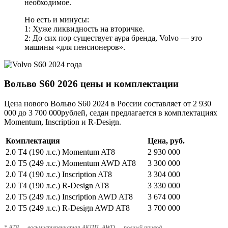
необходимое.
Но есть и минусы:
1: Хуже ликвидность на вторичке.
2: До сих пор существует аура бренда, Volvo — это
машины «для пенсионеров».
Вольво S60 2026 цены и комплектации
Цена нового Вольво S60 2024 в России составляет от 2 930
000 до 3 700 000рублей, седан предлагается в комплектациях
Momentum, Inscription и R-Design.
Комплектация
Цена, руб.
2.0 T4 (190 л.с.) Momentum AT8
2 930 000
2.0 T5 (249 л.с.) Momentum AWD AT8
3 300 000
2.0 T4 (190 л.с.) Inscription AT8
3 304 000
2.0 T4 (190 л.с.) R-Design AT8
3 330 000
2.0 T5 (249 л.с.) Inscription AWD AT8
3 674 000
2.0 T5 (249 л.с.) R-Design AWD AT8
3 700 000
* AT8 — восьмиступенчатая АКПП, AWD — полный привод