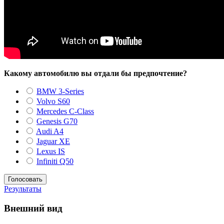
Какому автомобилю вы отдали бы предпочтение?
BMW 3-Series
Volvo S60
Mercedes C-Class
Genesis G70
Audi A4
Jaguar XE
Lexus IS
Infiniti Q50
Результаты
Внешний вид