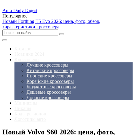
Auto Daily Digest
Популярное
Новый Forthing T5 Evo 2026: цена, фото, обзор,
характеристики кроссовера
Каталог
Новинки 2024
Кроссоверы
Лучшие кроссоверы
Китайские кроссоверы
Японские кроссоверы
Корейские кроссоверы
Бюджетные кроссоверы
Дешевые кроссоверы
Дорогие кроссоверы
Минивэны
Пикапы
Коды регионов
Логотипы авто
Новый Volvo S60 2026: цена, фото,