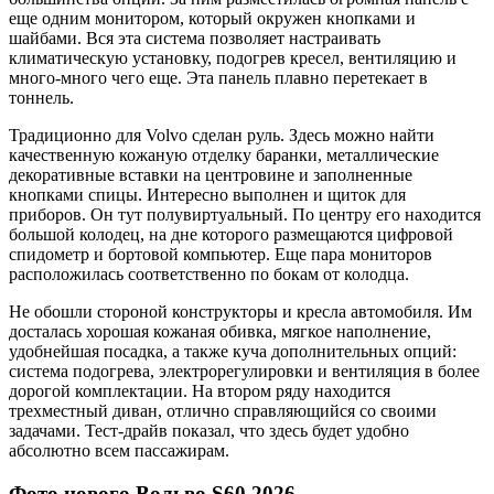
еще одним монитором, который окружен кнопками и
шайбами. Вся эта система позволяет настраивать
климатическую установку, подогрев кресел, вентиляцию и
много-много чего еще. Эта панель плавно перетекает в
тоннель.
Традиционно для Volvo сделан руль. Здесь можно найти
качественную кожаную отделку баранки, металлические
декоративные вставки на центровине и заполненные
кнопками спицы. Интересно выполнен и щиток для
приборов. Он тут полувиртуальный. По центру его находится
большой колодец, на дне которого размещаются цифровой
спидометр и бортовой компьютер. Еще пара мониторов
расположилась соответственно по бокам от колодца.
Не обошли стороной конструкторы и кресла автомобиля. Им
досталась хорошая кожаная обивка, мягкое наполнение,
удобнейшая посадка, а также куча дополнительных опций:
система подогрева, электрорегулировки и вентиляция в более
дорогой комплектации. На втором ряду находится
трехместный диван, отлично справляющийся со своими
задачами. Тест-драйв показал, что здесь будет удобно
абсолютно всем пассажирам.
Фото нового Вольво S60 2026