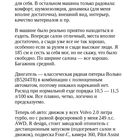
для себя. В остальном машина только радовала:
комфорт, шумоизоляция, динамика (для меня
вполне достаточна), внешний вид, интерьер,
качество материалов и пр.
В машине было реально приятно находиться и
ездить. Впереди салон отличный, места вполне
достаточно, а сзади уже все не так хорошо,
особенно если за рулем и сзади высокие люди. Я
185 см и сесть за себя мог, но не скажу, что было
свободно. По ширине салона — все хорошо.
Багажник средний.
Двигатель — классическая рядная пятерка Вольво
(B5204T8) в комбинации с полноценным
автоматом, поэтому никаких нареканий нет.
Расход при нормальной езде порядка 10,5 — 11,5
л/100 км. Все плавно, четко, логично и
предсказуемо.
Теперь об авто: движок у всех Volvo 2.0 литра
турбо, но с разной форсировкой у меня 249 л.с.
AWD, R design, стоит заводской отопитель с
дистанционным запуском (подогревает салон и
движок), подвеска Four-C, камера 360, Pilot Assist