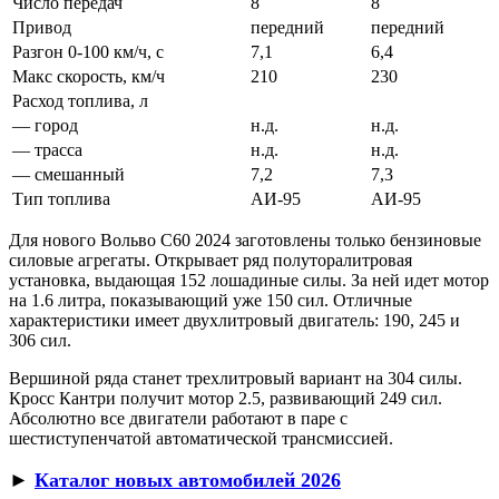
Число передач
8
8
Привод
передний
передний
Разгон 0-100 км/ч, с
7,1
6,4
Макс скорость, км/ч
210
230
Расход топлива, л
— город
н.д.
н.д.
— трасса
н.д.
н.д.
— смешанный
7,2
7,3
Тип топлива
АИ-95
АИ-95
Для нового Вольво С60 2024 заготовлены только бензиновые
силовые агрегаты. Открывает ряд полуторалитровая
установка, выдающая 152 лошадиные силы. За ней идет мотор
на 1.6 литра, показывающий уже 150 сил. Отличные
характеристики имеет двухлитровый двигатель: 190, 245 и
306 сил.
Вершиной ряда станет трехлитровый вариант на 304 силы.
Кросс Кантри получит мотор 2.5, развивающий 249 сил.
Абсолютно все двигатели работают в паре с
шестиступенчатой автоматической трансмиссией.
►
Каталог новых автомобилей 2026