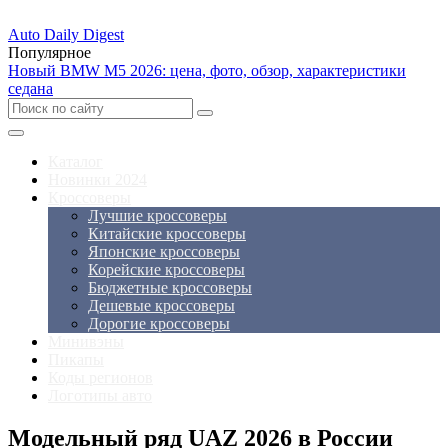
Auto Daily Digest
Популярное
Новый BMW M5 2026: цена, фото, обзор, характеристики
седана
Каталог
Новинки 2024
Кроссоверы
Лучшие кроссоверы
Китайские кроссоверы
Японские кроссоверы
Корейские кроссоверы
Бюджетные кроссоверы
Дешевые кроссоверы
Дорогие кроссоверы
Минивэны
Пикапы
Коды регионов
Логотипы авто
Модельный ряд UAZ 2026 в России