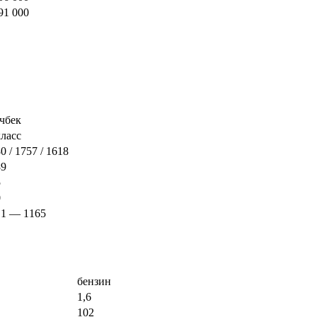
91 000
чбек
ласс
0 / 1757 / 1618
89
5
0
11 — 1165
бензин
1,6
102