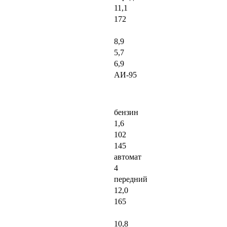
11,1
172
8,9
5,7
6,9
АИ-95
бензин
1,6
102
145
автомат
4
передний
12,0
165
10,8