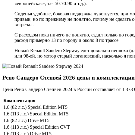
«европейская», т.е. 50-70-90 и т.д.).
Сиденья удобные, боковая поддержка чувствуется, при м
привык, но по прежнему не понятно, почему не сделать о
встречал.
С расходом пока ничего не понятно, ездил только по горо
расход примерно 13 по городу и около 8 по трассе.
Новый Renault Sandero Stepway едет довольно неплохо (дл
или 98-ой, но мотор старый логановский, насколько я пон
Рено Сандеро Степвей 2026 цены и комплектации
Цена Рено Сандеро Степвей 2024 в России составляет от 1 373 0
Комплектация
1.6 (82 л.с.) Special Edition MT5
1.6 (113 л.с.) Specal Edition MT5
1.6 (82 л.с.) Drive MT5
1.6 (113 л.с.) Special Edition CVT
1.6 (113 л.с.) Drive MT5