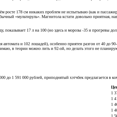
оём росте 178 см никаких проблем не испытываю (как и пассажи
бычный «мультируль». Магнитола кстати довольно приятная, нав
ду, показывает 17 л на 100 (но здесь и морозы -35 и прогревы до
я автомата и 102 лошадей), особенно приятен разгон от 40 до 90-
имаю, в теории можно лить и 92-ой, но делать этого не планиру
00 до 1 591 000 рублей, приподнятый хэтчбек предлагается в комп
Цен
1 3
1 4
1 4
1 4
1 5