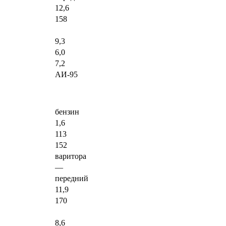
12,6
158
9,3
6,0
7,2
АИ-95
бензин
1,6
113
152
варитора
—
передний
11,9
170
8,6