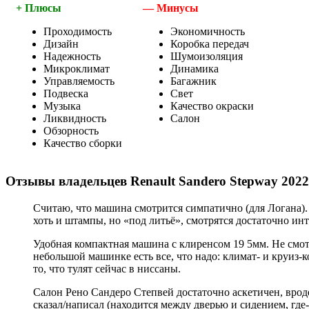
+ Плюсы
— Минусы
Проходимость
Экономичность
Дизайн
Коробка передач
Надежность
Шумоизоляция
Микроклимат
Динамика
Управляемость
Багажник
Подвеска
Свет
Музыка
Качество окраски
Ликвидность
Салон
Обзорность
Качество сборки
Отзывы владельцев Renault Sandero Stepway 2022
Считаю, что машина смотрится симпатично (для Логана).
хоть и штампы, но «под литьё», смотрятся достаточно ин
Удобная компактная машина с клиренсом 19 5мм. Не смотр
небольшой машинке есть все, что надо: климат- и круиз
то, что тулят сейчас в ниссаны.
Салон Рено Сандеро Степвей достаточно аскетичен, вроде
сказал/написал (находится между дверью и сидением, где