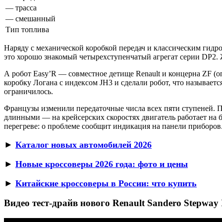
— трасса
— смешанный
Тип топлива
Наряду с механической коробкой передач и классическим гид
это хорошо знакомый четырехступенчатый агрегат серии DP2. 
А робот Easy’R — совместное детище Renault и концерна ZF (
коробку Логана с индексом JH3 и сделали робот, что называетс
ограничилось.
Французы изменили передаточные числа всех пяти ступеней. П
длинными — на крейсерских скоростях двигатель работает на 
перегреве: о проблеме сообщит индикация на панели приборов
►
Каталог новых автомобилей 2026
►
Новые кроссоверы 2026 года: фото и цены
►
Китайские кроссоверы в России: что купить
Видео тест-драйв нового Renault Sandero Stepway 