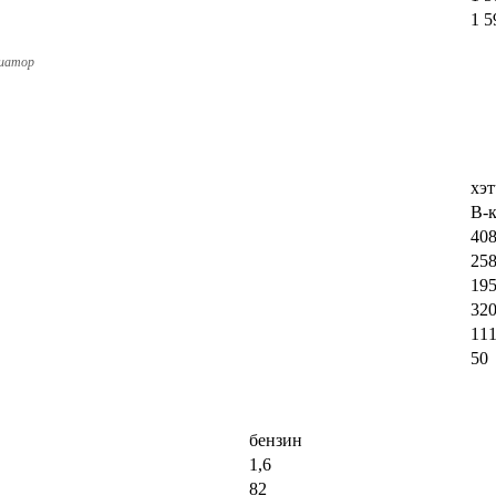
1 5
иатор
хэт
B-к
408
25
19
32
11
50
бензин
1,6
82