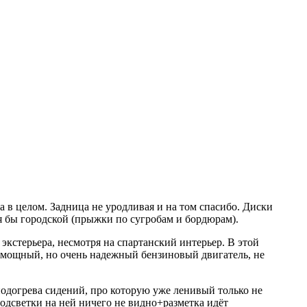
 в целом. Задница не уродливая и на том спасибо. Диски
тя бы городской (прыжки по сугробам и бордюрам).
экстерьера, несмотря на спартанский интерьер. В этой
ь мощный, но очень надежный бензиновый двигатель, не
 подогрева сидений, про которую уже ленивый только не
подсветки на ней ничего не видно+разметка идёт