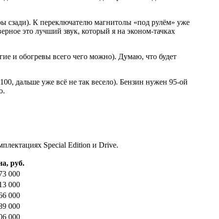
ры сзади). К переключателю магнитолы «под рулём» уже
ерное это лучший звук, который я на эконом-тачках
лгие и обогревы всего чего можно). Думаю, что будет
100, дальше уже всё не так весело). Бензин нужен 95-ой
ю.
лектациях Special Edition и Drive.
а, руб.
73 000
13 000
66 000
89 000
06 000