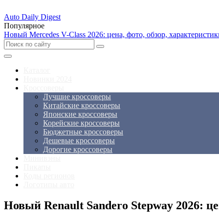
Auto Daily Digest
Популярное
Новый Mercedes V-Class 2026: цена, фото, обзор, характеристи
Каталог
Новинки 2024
Кроссоверы
Лучшие кроссоверы
Китайские кроссоверы
Японские кроссоверы
Корейские кроссоверы
Бюджетные кроссоверы
Дешевые кроссоверы
Дорогие кроссоверы
Минивэны
Пикапы
Коды регионов
Логотипы авто
Новый Renault Sandero Stepway 2026: це