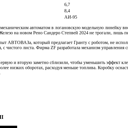
6,7
8,4
АИ-95
ромеханическим автоматом в логановскую модельную линейку вн
Железо на новом Рено Сандеро Степвей 2024 не трогали, лишь 
опыт АВТОВАЗа, который предлагает Гранту с роботом, не испол
я, с чистого листа. Фирма ZF разработала механизм управления 
ервую и вторую заметно сблизили, чтобы уменьшить эффект клев
более низких оборотах, расходуя меньше топлива. Коробку осн
.
II