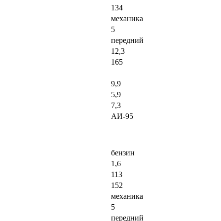
134
механика
5
передний
12,3
165
9,9
5,9
7,3
АИ-95
бензин
1,6
113
152
механика
5
передний