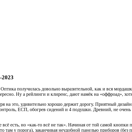
-2023
 Оптика получилась довольно выразительной, как и вся мордашка
тересно. Ну а рейлинги и клиренс, дают намёк на «оффроад», хо
я на это, удивительно хорошо держит дорогу. Приятный дизайн 
-контроль, ЕСП, обогрев сидений и 4 подушки. Древний, не очен
 всё есть, но «как-то всё не так». Начиная от той самой кнопки
-то там у порога), заканчивая неудобной панелью приборов (без 