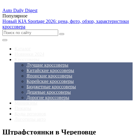
Auto Daily Digest
Популярное
Новый KIA Sportage 2026: цена, фото, обзор, характеристики
кроссовера
Каталог
Новинки 2024
Кроссоверы
Лучшие кроссоверы
Китайские кроссоверы
Японские кроссоверы
Корейские кроссоверы
Бюджетные кроссоверы
Дешевые кроссоверы
Дорогие кроссоверы
Минивэны
Пикапы
Коды регионов
Логотипы авто
Штрафстоянки в Череповце