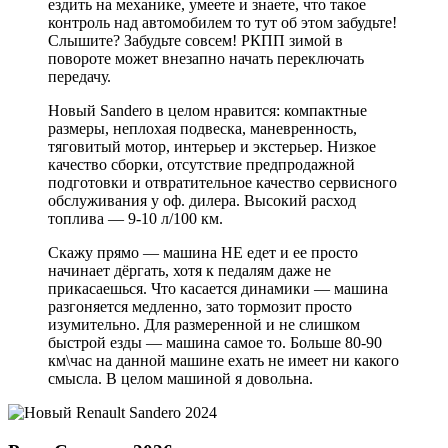
ездить на механике, умеете и знаете, что такое
контроль над автомобилем то тут об этом забудьте!
Слышите? Забудьте совсем! РКПП зимой в
повороте может внезапно начать переключать
передачу.
Новый Sandero в целом нравится: компактные
размеры, неплохая подвеска, маневренность,
тяговитый мотор, интерьер и экстерьер. Низкое
качество сборки, отсутствие предпродажной
подготовки и отвратительное качество сервисного
обслуживания у оф. дилера. Высокий расход
топлива — 9-10 л/100 км.
Скажу прямо — машина НЕ едет и ее просто
начинает дёргать, хотя к педалям даже не
прикасаешься. Что касается динамики — машина
разгоняется медленно, зато тормозит просто
изумительно. Для размеренной и не слишком
быстрой езды — машина самое то. Больше 80-90
км\час на данной машине ехать не имеет ни какого
смысла. В целом машиной я довольна.