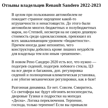
Отзывы владельцев Renault Sandero 2022-2023
В целом при пользовании автомобилем не
покидает странное ощущение какой-то
игрушечности и ненастоящести. До этого были
автомобили многих бюджетных и полубюджетных
марок, но Степвей, несмотря на не самую дешевую
стоимость среди одноклассников, превзошел их
всех зашкаливающим уровнем «бюджетности».
Причем иногда даже непонятно, чего
конструкторы добились кроме лишних неудобств
для владельца тем или иным «решением».
В новом Рено Сандеро 2020 есть все, что нужно —
подогрев сидений, подогрев лобового стекла, ЦЗ
на все двери и багажник, доп. регулировка
сидений и полноценная климатическая установка,
а не убогие механические регулировки, как в базе!
Разгонная динамика. Ее нет. Совсем. Смиритесь.
Со светофора вас будут обгонять велосипедисты,
дворовые Тузики и подростки на мопедах
«Десна». Логика переключения. Терпение,
господа, только терпение! Если вы привыкли