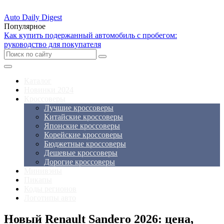
Auto Daily Digest
Популярное
Как купить подержанный автомобиль с пробегом:
руководство для покупателя
Каталог
Новинки 2024
Кроссоверы
Лучшие кроссоверы
Китайские кроссоверы
Японские кроссоверы
Корейские кроссоверы
Бюджетные кроссоверы
Дешевые кроссоверы
Дорогие кроссоверы
Минивэны
Пикапы
Коды регионов
Логотипы авто
Новый Renault Sandero 2026: цена,