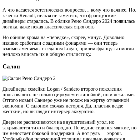
А что касается эстетических вопросов… кому что важнее. Но,
к чести Renault, нельзя не заметить, что французские
дизайнеры старались. В облике Рено Сандеро 2024 появилась
логика, даже некая классическая строгость.
Но обилие хрома на «передке», скорее, минус. Довольно
изящно сработали с задними фонарями — они теперь
взаимозаменяемы с седаном Logan, причем французы смогли
неплохо вписать их в общую стилистику.
Салон
Дизайнеры семейки Logan / Sandero второго поколения
пользовались не только циркулем и линейкой, но и лекалами.
Оттого новый Сандеро уже не похож на жертву отчаянной
экономии. С салоном схожая история. Да, пластик везде
жесткий, но выглядит интерьер аккуратно.
Двери не распахиваются на внушительный угол, но
закрываются тихо и благородно. Передние сиденья мягкие, но
им недостает боковой поддержки. А вот руль — хорош.
Удобный обод переменной толщины идеально ложится в