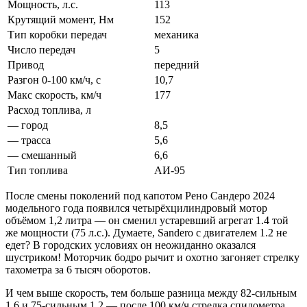
Мощность, л.с.
113
Крутящий момент, Нм
152
Тип коробки передач
механика
Число передач
5
Привод
передний
Разгон 0-100 км/ч, с
10,7
Макс скорость, км/ч
177
Расход топлива, л
— город
8,5
— трасса
5,6
— смешанный
6,6
Тип топлива
АИ-95
После смены поколений под капотом Рено Сандеро 2024
модельного года появился четырёхцилиндровый мотор
объёмом 1,2 литра — он сменил устаревший агрегат 1.4 той
же мощности (75 л.с.). Думаете, Sandero с двигателем 1.2 не
едет? В городских условиях он неожиданно оказался
шустриком! Моторчик бодро рычит и охотно загоняет стрелку
тахометра за 6 тысяч оборотов.
И чем выше скорость, тем больше разница между 82-сильным
1.6 и 75-сильным 1.2 — после 100 км/ч стрелка спидометра