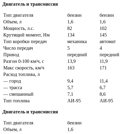
Двигатель и трансмиссия
Тип двигателя
бензин
бензин
Объем, л
1,6
1,6
Мощность, л.с.
82
102
Крутящий момент, Нм
134
145
Тип коробки передач
механика
автомат
Число передач
5
4
Привод
передний
передний
Разгон 0-100 км/ч, с
13,9
11,9
Макс скорость, км/ч
163
171
Расход топлива, л
— город
9,4
11,4
— трасса
5,7
6,7
— смешанный
7,1
8,6
Тип топлива
АИ-95
АИ-95
Двигатель и трансмиссия
Тип двигателя
бензин
Объем, л
1,6