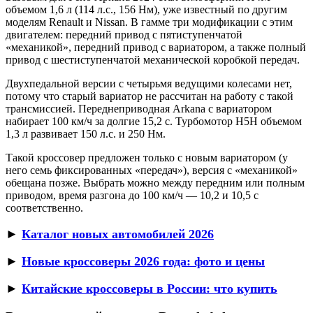
объемом 1,6 л (114 л.с., 156 Нм), уже известный по другим
моделям Renault и Nissan. В гамме три модификации с этим
двигателем: передний привод с пятиступенчатой
«механикой», передний привод с вариатором, а также полный
привод с шестиступенчатой механической коробкой передач.
Двухпедальной версии с четырьмя ведущими колесами нет,
потому что старый вариатор не рассчитан на работу с такой
трансмиссией. Переднеприводная Arkana с вариатором
набирает 100 км/ч за долгие 15,2 с. Турбомотор H5H объемом
1,3 л развивает 150 л.с. и 250 Нм.
Такой кроссовер предложен только с новым вариатором (у
него семь фиксированных «передач»), версия с «механикой»
обещана позже. Выбрать можно между передним или полным
приводом, время разгона до 100 км/ч — 10,2 и 10,5 с
соответственно.
►
Каталог новых автомобилей 2026
►
Новые кроссоверы 2026 года: фото и цены
►
Китайские кроссоверы в России: что купить