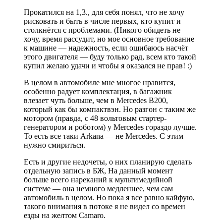
Прокатился на 1,3., для себя понял, что не хочу
рисковать и быть в числе первых, кто купит и
столкнётся с проблемами. (Никого обидеть не
хочу, время рассудит, но мое основное требование
к машине — надежность, если ошибаюсь насчёт
этого двигателя — буду только рад, всем кто такой
купил желаю удачи и чтобы я оказался не прав! :)
В целом в автомобиле мне многое нравится,
особенно радует комплектация, в багажник
влезает чуть больше, чем в Mercedes B200,
который как бы компактвэн. Но разгон с таким же
мотором (правда, с 48 вольтовым стартер-
генератором и роботом) у Mercedes гораздо лучше.
То есть все таки Arkana — не Mercedes. С этим
нужно смириться.
Есть и другие недочеты, о них планирую сделать
отдельную запись в БЖ, На данный момент
больше всего нареканий к мультимедийной
системе — она немного медленнее, чем сам
автомобиль в целом. Но пока я все равно кайфую,
такого внимания в потоке я не видел со времен
езды на желтом Camaro.