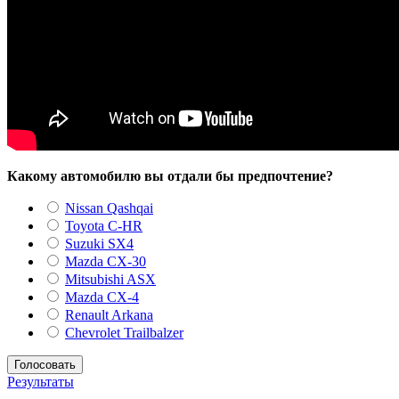
Какому автомобилю вы отдали бы предпочтение?
Nissan Qashqai
Toyota C-HR
Suzuki SX4
Mazda CX-30
Mitsubishi ASX
Mazda CX-4
Renault Arkana
Chevrolet Trailbalzer
Результаты