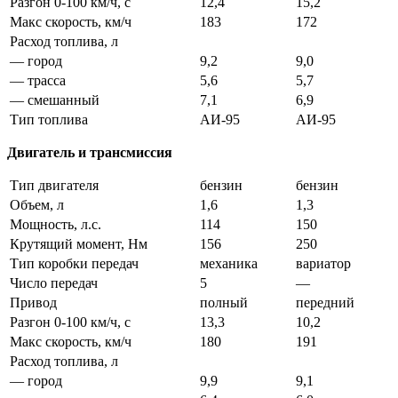
Разгон 0-100 км/ч, с
12,4
15,2
Макс скорость, км/ч
183
172
Расход топлива, л
— город
9,2
9,0
— трасса
5,6
5,7
— смешанный
7,1
6,9
Тип топлива
АИ-95
АИ-95
Двигатель и трансмиссия
Тип двигателя
бензин
бензин
Объем, л
1,6
1,3
Мощность, л.с.
114
150
Крутящий момент, Нм
156
250
Тип коробки передач
механика
вариатор
Число передач
5
—
Привод
полный
передний
Разгон 0-100 км/ч, с
13,3
10,2
Макс скорость, км/ч
180
191
Расход топлива, л
— город
9,9
9,1