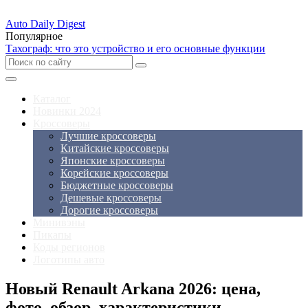
Auto Daily Digest
Популярное
Тахограф: что это устройство и его основные функции
Каталог
Новинки 2024
Кроссоверы
Лучшие кроссоверы
Китайские кроссоверы
Японские кроссоверы
Корейские кроссоверы
Бюджетные кроссоверы
Дешевые кроссоверы
Дорогие кроссоверы
Минивэны
Пикапы
Коды регионов
Логотипы авто
Новый Renault Arkana 2026: цена,
фото, обзор, характеристики