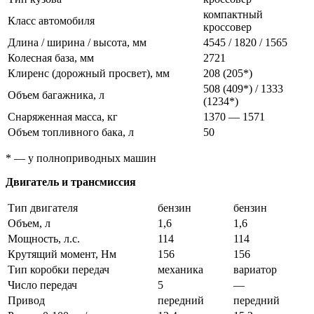
компактный
Класс автомобиля
кроссовер
Длина / ширина / высота, мм
4545 / 1820 / 1565
Колесная база, мм
2721
Клиренс (дорожный просвет), мм
208 (205*)
508 (409*) / 1333
Объем багажника, л
(1234*)
Снаряженная масса, кг
1370 — 1571
Объем топливного бака, л
50
* — у полноприводных машин
Двигатель и трансмиссия
Тип двигателя
бензин
бензин
Объем, л
1,6
1,6
Мощность, л.с.
114
114
Крутящий момент, Нм
156
156
Тип коробки передач
механика
вариатор
Число передач
5
—
Привод
передний
передний