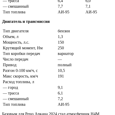
— трасса
6,4
6,0
— смешанный
7,7
7,1
Тип топлива
АИ-95
АИ-95
Двигатель и трансмиссия
Тип двигателя
бензин
Объем, л
1,3
Мощность, л.с.
150
Крутящий момент, Нм
250
Тип коробки передач
вариатор
Число передач
—
Привод
полный
Разгон 0-100 км/ч, с
10,5
Макс скорость, км/ч
191
Расход топлива, л
— город
9,1
— трасса
6,1
— смешанный
7,2
Тип топлива
АИ-95
Базовым для Рено Аркана 2024 стал атмосферник H4M