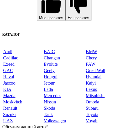
Мне нравится
Не нравится
КАТАЛОГ
Audi
BAIC
BMW
Cadiilac
Changan
Chery
Exeed
Evolute
FAW
GAC
Geely
Great Wall
Haval
Hongqi
Hyundai
Jaecoo
Jetour
Kaiyi
KIA
Lada
Lexus
Mazda
Mercedes
Mitsubishi
Moskvitch
Nissan
Omoda
Renault
Skoda
Subaru
Suzuki
Tank
Toyota
UAZ
Volkswagen
Voyah
Обсудим данный авто?