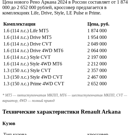
Цена нового Рено Аркана 2024 в России составляет от 1 874
000 до 2 652 000 рублей, кроссовер предлагается в
комплекциях Life, Drive, Style, LE Pulse и Prime.
Комплектация
Цена, руб.
1.6 (114 л.с.) Life MT5
1 874 000
1.6 (114 л.с.) Drive MT5
1 954 000
1.6 (114 л.с.) Drive CVT
2 049 000
1.6 (114 л.с.) Drive 4WD MT6
2 064 000
1.6 (114 л.с.) Style CVT
2 197 000
1.6 (114 л.с.) Style 4WD MT6
2 212 000
1.3 (150 л.с.) Style CVT
2 357 000
1.3 (150 л.с.) Style 4WD CVT
2 467 000
1.3 (150 л.с.) Prime 4WD CVT
2 652 000
* MT5 — пятиступенчатая МКПП, MT6 — шестиступенчатая МКПП, CVT —
вариатор, 4WD — полный привод
Технические характеристики Renault Arkana
Кузов
Тип кузова
кроссовер