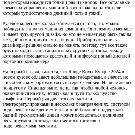
под которым находится тонкий ряд из кнопок. Все остальные
элементы управления машиной расположены на тоннеле,
который тут достаточно длинный, хоть и узкий.
Рулевое колесо несколько отличается от того, что можно
наблюдать в других машинах компании. Оно немного меньше
и имеет чуть другой дизайн, но это не мешает ему быть таким
же удобным и приятным на ощупь. Приборную панель
дизайнеры решили сильно не менять, поэтому тут все также
будут находиться два аналоговых круглых датчика, между
которыми помещается красочный и информативный дисплей
бортового компьютера.
На первый взгляд, кажется, что Range Rover Evoque 2024 в
новом кузове обладает небольшими габаритами, а значит, не
способен с комфортом возить пятерых человек. На деле же все
по другому. Сиденья выполнены так, чтобы любой человек,
оказавшийся на них, испытывал в пути только чувство
комфорта. Первый ряд для этого оснастили
электрорегулировками в нескольких направлениях, системой
подогрева, охлаждением и отличной боковой поддержкой.
Задний трехместный диван может похвастаться наличием
регулируемой спинки, собственного тоннеля и
подогреваемыми местами.