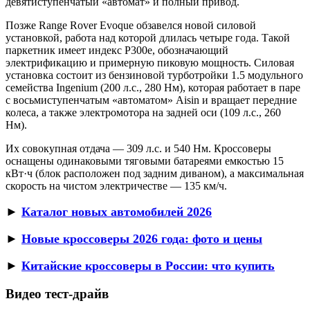
девятиступенчатый «автомат» и полный привод.
Позже Range Rover Evoque обзавелся новой силовой
установкой, работа над которой длилась четыре года. Такой
паркетник имеет индекс P300e, обозначающий
электрификацию и примерную пиковую мощность. Силовая
установка состоит из бензиновой турботройки 1.5 модульного
семейства Ingenium (200 л.с., 280 Нм), которая работает в паре
с восьмиступенчатым «автоматом» Aisin и вращает передние
колеса, а также электромотора на задней оси (109 л.с., 260
Нм).
Их совокупная отдача — 309 л.с. и 540 Нм. Кроссоверы
оснащены одинаковыми тяговыми батареями емкостью 15
кВт·ч (блок расположен под задним диваном), а максимальная
скорость на чистом электричестве — 135 км/ч.
►
Каталог новых автомобилей 2026
►
Новые кроссоверы 2026 года: фото и цены
►
Китайские кроссоверы в России: что купить
Видео тест-драйв