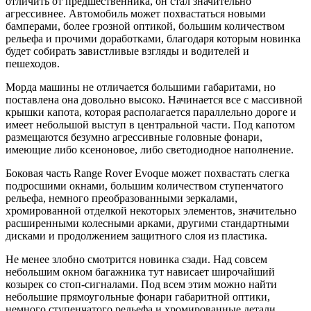
отличить от предшественника, он стал значительно
агрессивнее. Автомобиль может похвастаться новыми
бамперами, более грозной оптикой, большим количеством
рельефа и прочими доработками, благодаря которым новинка
будет собирать завистливые взгляды и водителей и
пешеходов.
Морда машины не отличается большими габаритами, но
поставлена она довольно высоко. Начинается все с массивной
крышки капота, которая располагается параллельно дороге и
имеет небольшой выступ в центральной части. Под капотом
размещаются безумно агрессивные головные фонари,
имеющие либо ксеноновое, либо светодиодное наполнение.
Боковая часть Range Rover Evoque может похвастать слегка
подросшими окнами, большим количеством ступенчатого
рельефа, немного преобразованными зеркалами,
хромированной отделкой некоторых элементов, значительно
расширенными колесными арками, другими стандартными
дисками и продолжением защитного слоя из пластика.
Не менее злобно смотрится новинка сзади. Над совсем
небольшим окном багажника тут нависает широчайший
козырек со стоп-сигналами. Под всем этим можно найти
небольшие прямоугольные фонари габаритной оптики,
немного ступенчатого рельефа и хромированные детали.