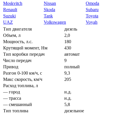
Moskvitch
Nissan
Omoda
Renault
Skoda
Subaru
Suzuki
Tank
Toyota
UAZ
Volkswagen
Voyah
Тип двигателя
дизель
Объем, л
2,0
Мощность, л.с.
180
Крутящий момент, Нм
430
Тип коробки передач
автомат
Число передач
9
Привод
полный
Разгон 0-100 км/ч, с
9,3
Макс скорость, км/ч
205
Расход топлива, л
— город
н.д.
— трасса
н.д.
— смешанный
5,8
Тип топлива
дизельное