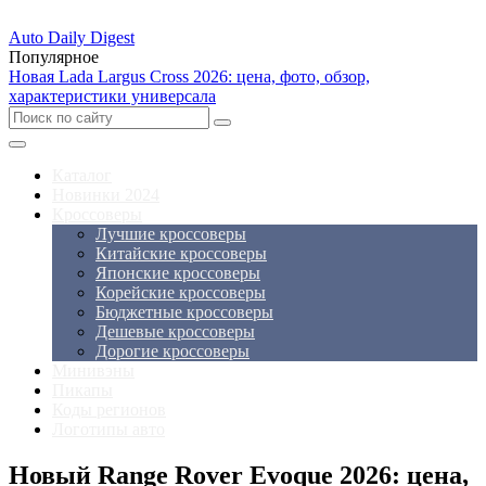
Auto Daily Digest
Популярное
Новая Lada Largus Cross 2026: цена, фото, обзор,
характеристики универсала
Каталог
Новинки 2024
Кроссоверы
Лучшие кроссоверы
Китайские кроссоверы
Японские кроссоверы
Корейские кроссоверы
Бюджетные кроссоверы
Дешевые кроссоверы
Дорогие кроссоверы
Минивэны
Пикапы
Коды регионов
Логотипы авто
Новый Range Rover Evoque 2026: цена,