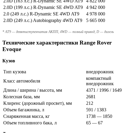
2.0D (163 л.с.) R-Dynamic SE 4WD AT9
4 822 000
2.0D (199 л.с.) R-Dynamic SE 4WD AT9
4 942 000
2.0 (249 л.с.) R-Dynamic SE 4WD AT9
4 978 000
2.0D (249 л.с.) Autobiography 4WD AT9
5 665 000
* AT9 — девятиступенчатая АКПП, 4WD — полный привод, D — дизель
Технические характеристики Range Rover
Evoque
Кузов
Тип кузова
внедорожник
компактный
Класс автомобиля
внедорожник
Длина / ширина / высота, мм
4371 / 1996 / 1649
Колесная база, мм
2681
Клиренс (дорожный просвет), мм
212
Объем багажника, л
591 / 1383
Снаряженная масса, кг
1738 — 1850
Объем топливного бака, л
65 — 67