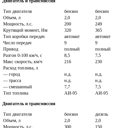
Двигатель и трансмиссия
Тип двигателя
бензин
бензин
Объем, л
2,0
2,0
Мощность, л.с.
200
249
Крутящий момент, Нм
320
365
Тип коробки передач
автомат
автомат
Число передач
9
9
Привод
полный
полный
Разгон 0-100 км/ч, с
8,5
7,5
Макс скорость, км/ч
216
230
Расход топлива, л
— город
н.д.
н.д.
— трасса
н.д.
н.д.
— смешанный
7,7
7,5
Тип топлива
АИ-95
АИ-95
Двигатель и трансмиссия
Тип двигателя
бензин
дизель
Объем, л
2,0
2,0
Мощность, л.с.
300
150