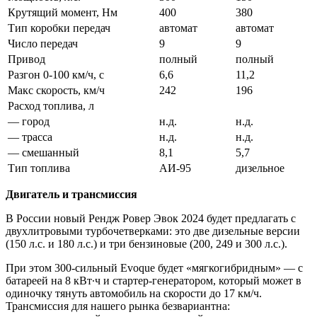
Крутящий момент, Нм
400
380
Тип коробки передач
автомат
автомат
Число передач
9
9
Привод
полный
полный
Разгон 0-100 км/ч, с
6,6
11,2
Макс скорость, км/ч
242
196
Расход топлива, л
— город
н.д.
н.д.
— трасса
н.д.
н.д.
— смешанный
8,1
5,7
Тип топлива
АИ-95
дизельное
Двигатель и трансмиссия
В России новый Рендж Ровер Эвок 2024 будет предлагать с
двухлитровыми турбочетверками: это две дизельные версии
(150 л.с. и 180 л.с.) и три бензиновые (200, 249 и 300 л.с.).
При этом 300-сильный Evoque будет «мягкогибридным» — с
батареей на 8 кВт∙ч и стартер-генератором, который может в
одиночку тянуть автомобиль на скорости до 17 км/ч.
Трансмиссия для нашего рынка безвариантна: