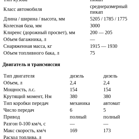
среднеразмерный
Класс автомобиля
пикап
Длина / ширина / высота, мм
5205 / 1785 / 1775
Колесная база, мм
3000
Клиренс (дорожный просвет), мм
200 — 205
Объем багажника, л
—
Снаряженная масса, кг
1915 — 1930
Объем топливного бака, л
75
Двигатель и трансмиссия
Тип двигателя
дизель
дизель
Объем, л
2,4
2,4
Мощность, л.с.
154
154
Крутящий момент, Нм
380
380
Тип коробки передач
механика
автомат
Число передач
6
5
Привод
полный
полный
Разгон 0-100 км/ч, с
—
—
Макс скорость, км/ч
169
173
Расход топлива, л