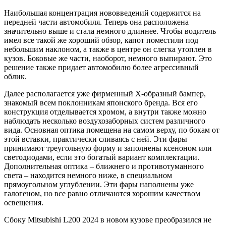
Наибольшая концентрация нововведений содержится на
передней части автомобиля. Теперь она расположена
значительно выше и стала немного длиннее. Чтобы водитель
имел все такой же хороший обзор, капот поместили под
небольшим наклоном, а также в центре он слегка утоплен в
кузов. Боковые же части, наоборот, немного выпирают. Это
решение также придает автомобилю более агрессивный
облик.
Далее располагается уже фирменный Х-образный бампер,
знакомый всем поклонникам японского бренда. Вся его
конструкция отделывается хромом, а внутри также можно
наблюдать несколько воздухозаборных систем различного
вида. Основная оптика помещена на самом верху, по бокам от
этой вставки, практически сливаясь с ней. Эти фары
принимают треугольную форму и заполнены ксеноном или
светодиодами, если это богатый вариант комплектации.
Дополнительная оптика – ближнего и противотуманного
света – находится немного ниже, в специальном
прямоугольном углублении. Эти фары наполнены уже
галогеном, но все равно отличаются хорошим качеством
освещения.
Сбоку Mitsubishi L200 2024 в новом кузове преобразился не