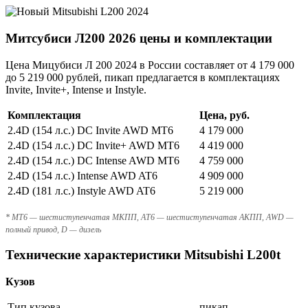
Митсубиси Л200 2026 цены и комплектации
Цена Мицубиси Л 200 2024 в России составляет от 4 179 000
до 5 219 000 рублей, пикап предлагается в комплектациях
Invite, Invite+, Intense и Instyle.
Комплектация
Цена, руб.
2.4D (154 л.с.) DC Invite AWD MT6
4 179 000
2.4D (154 л.с.) DC Invite+ AWD MT6
4 419 000
2.4D (154 л.с.) DC Intense AWD MT6
4 759 000
2.4D (154 л.с.) Intense AWD AT6
4 909 000
2.4D (181 л.с.) Instyle AWD AT6
5 219 000
* MT6 — шестиступенчатая МКПП, AT6 — шестиступенчатая АКПП, AWD —
полный привод, D — дизель
Технические характеристики Mitsubishi L200t
Кузов
Тип кузова
пикап