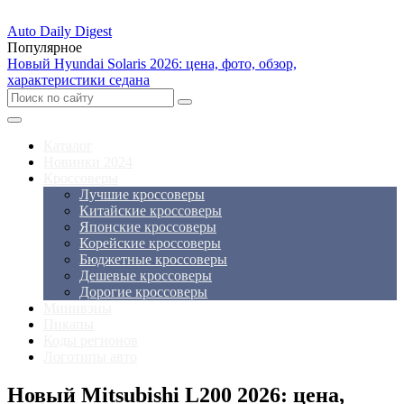
Auto Daily Digest
Популярное
Новый Hyundai Solaris 2026: цена, фото, обзор,
характеристики седана
Каталог
Новинки 2024
Кроссоверы
Лучшие кроссоверы
Китайские кроссоверы
Японские кроссоверы
Корейские кроссоверы
Бюджетные кроссоверы
Дешевые кроссоверы
Дорогие кроссоверы
Минивэны
Пикапы
Коды регионов
Логотипы авто
Новый Mitsubishi L200 2026: цена,