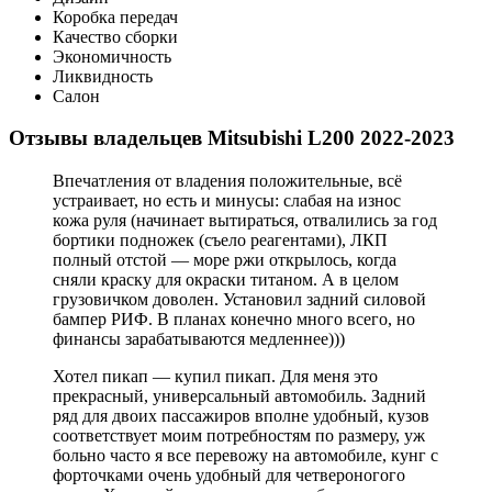
Коробка передач
Качество сборки
Экономичность
Ликвидность
Салон
Отзывы владельцев Mitsubishi L200 2022-2023
Впечатления от владения положительные, всё
устраивает, но есть и минусы: слабая на износ
кожа руля (начинает вытираться, отвалились за год
бортики подножек (съело реагентами), ЛКП
полный отстой — море ржи открылось, когда
сняли краску для окраски титаном. А в целом
грузовичком доволен. Установил задний силовой
бампер РИФ. В планах конечно много всего, но
финансы зарабатываются медленнее)))
Хотел пикап — купил пикап. Для меня это
прекрасный, универсальный автомобиль. Задний
ряд для двоих пассажиров вполне удобный, кузов
соответствует моим потребностям по размеру, уж
больно часто я все перевожу на автомобиле, кунг с
форточками очень удобный для четвероногого