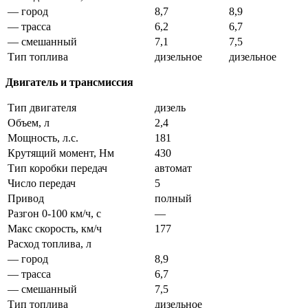
— город
8,7
8,9
— трасса
6,2
6,7
— смешанный
7,1
7,5
Тип топлива
дизельное
дизельное
Двигатель и трансмиссия
Тип двигателя
дизель
Объем, л
2,4
Мощность, л.с.
181
Крутящий момент, Нм
430
Тип коробки передач
автомат
Число передач
5
Привод
полный
Разгон 0-100 км/ч, с
—
Макс скорость, км/ч
177
Расход топлива, л
— город
8,9
— трасса
6,7
— смешанный
7,5
Тип топлива
дизельное