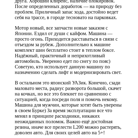
друга. Хороший клиренс, наличие блокировок.
После определенных доработок — на природу без
проблем. Приличный запас хода, достойно ведет
себя на трассе, в городе тесновато на парковках.
Мотор новый, все запчасти новые заказом с
Японии. Ездил от души с кайфом. Машина —
просто огонь. Приходится расставаться в связи с
отъездом за рубеж. Дополнительно к машине
комплект шин бесплатно стоит в теплом боксе.
Надёжный, практичный и неприхотливый
автомобиль. Уверенно едет по снегу по пояс)
Советую, кто использует данную машину по
назначению сделать лифт и модернизировать свет.
В остальном это японский УАЗик. Конечно, сзади
маловато места, радиус разворота большой, скачет
на кочках, но все это блекнет по сравнению с
ситуацией, когда посреди поля и помочь некому.
Машина для мужчин, которые хотят быть уверены
в своем Бурке) За время эксплуатации все что
менял в принципе расходники, никаких
неожиданных поломок. Важно ещё достойная
резина, иначе все прелести L200 можно растерять,
доволен авто. Для своих целей авто на 5+!