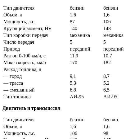
Тип двигателя
бензин
бензин
Объем, л
1,6
1,6
Мощность, л.с.
87
106
Крутящий момент, Нм
140
148
Тип коробки передач
механика
механика
Число передач
5
5
Привод
передний
передний
Разгон 0-100 км/ч, с
11,9
10,7
Макс скорость, км/ч
170
182
Расход топлива, л
— город
9,1
8,7
— трасса
5,3
5,2
— смешанный
6,8
6,5
Тип топлива
АИ-95
АИ-95
Двигатель и трансмиссия
Тип двигателя
бензин
бензин
Объем, л
1,6
1,6
Мощность, л.с.
106
98