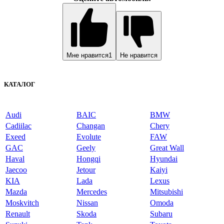
Мне нравится
1
Не нравится
КАТАЛОГ
Audi
BAIC
BMW
Cadiilac
Changan
Chery
Exeed
Evolute
FAW
GAC
Geely
Great Wall
Haval
Hongqi
Hyundai
Jaecoo
Jetour
Kaiyi
KIA
Lada
Lexus
Mazda
Mercedes
Mitsubishi
Moskvitch
Nissan
Omoda
Renault
Skoda
Subaru