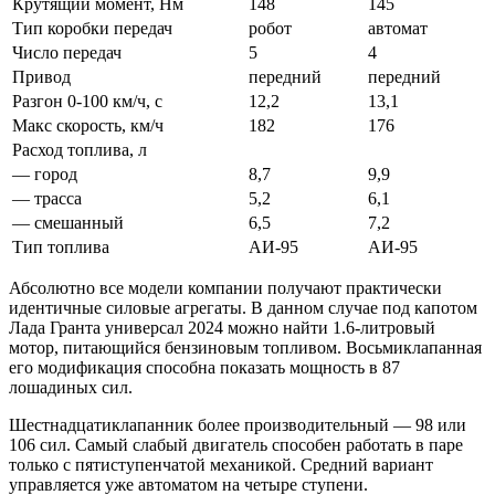
Крутящий момент, Нм
148
145
Тип коробки передач
робот
автомат
Число передач
5
4
Привод
передний
передний
Разгон 0-100 км/ч, с
12,2
13,1
Макс скорость, км/ч
182
176
Расход топлива, л
— город
8,7
9,9
— трасса
5,2
6,1
— смешанный
6,5
7,2
Тип топлива
АИ-95
АИ-95
Абсолютно все модели компании получают практически
идентичные силовые агрегаты. В данном случае под капотом
Лада Гранта универсал 2024 можно найти 1.6-литровый
мотор, питающийся бензиновым топливом. Восьмиклапанная
его модификация способна показать мощность в 87
лошадиных сил.
Шестнадцатиклапанник более производительный — 98 или
106 сил. Самый слабый двигатель способен работать в паре
только с пятиступенчатой механикой. Средний вариант
управляется уже автоматом на четыре ступени.