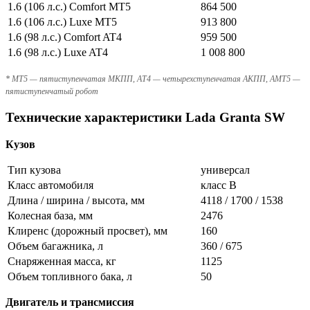
1.6 (106 л.с.) Comfort MT5
864 500
1.6 (106 л.с.) Luxe MT5
913 800
1.6 (98 л.с.) Comfort AT4
959 500
1.6 (98 л.с.) Luxe AT4
1 008 800
* MT5 — пятиступенчатая МКПП, AT4 — четырехступенчатая АКПП, AMT5 —
пятиступенчатый робот
Технические характеристики Lada Granta SW
Кузов
Тип кузова
универсал
Класс автомобиля
класс B
Длина / ширина / высота, мм
4118 / 1700 / 1538
Колесная база, мм
2476
Клиренс (дорожный просвет), мм
160
Объем багажника, л
360 / 675
Снаряженная масса, кг
1125
Объем топливного бака, л
50
Двигатель и трансмиссия