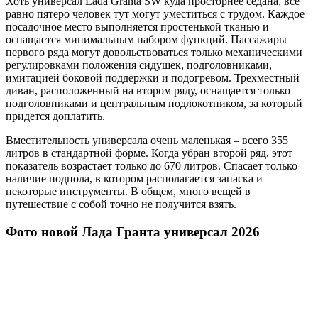
Хоть универсал Lada Granta SW куда просторнее седана, все
равно пятеро человек тут могут уместиться с трудом. Каждое
посадочное место выполняется простенькой тканью и
оснащается минимальным набором функций. Пассажиры
первого ряда могут довольствоваться только механическими
регулировками положения сидушек, подголовниками,
имитацией боковой поддержки и подогревом. Трехместный
диван, расположенный на втором ряду, оснащается только
подголовниками и центральным подлокотником, за который
придется доплатить.
Вместительность универсала очень маленькая – всего 355
литров в стандартной форме. Когда убран второй ряд, этот
показатель возрастает только до 670 литров. Спасает только
наличие подпола, в котором располагается запаска и
некоторые инструменты. В общем, много вещей в
путешествие с собой точно не получится взять.
Фото новой Лада Гранта универсал 2026