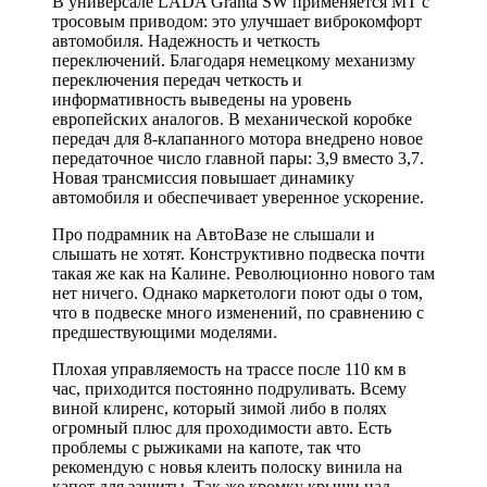
В универсале LADA Granta SW применяется МТ с
тросовым приводом: это улучшает виброкомфорт
автомобиля. Надежность и четкость
переключений. Благодаря немецкому механизму
переключения передач четкость и
информативность выведены на уровень
европейских аналогов. В механической коробке
передач для 8-клапанного мотора внедрено новое
передаточное число главной пары: 3,9 вместо 3,7.
Новая трансмиссия повышает динамику
автомобиля и обеспечивает уверенное ускорение.
Про подрамник на АвтоВазе не слышали и
слышать не хотят. Конструктивно подвеска почти
такая же как на Калине. Революционно нового там
нет ничего. Однако маркетологи поют оды о том,
что в подвеске много изменений, по сравнению с
предшествующими моделями.
Плохая управляемость на трассе после 110 км в
час, приходится постоянно подруливать. Всему
виной клиренс, который зимой либо в полях
огромный плюс для проходимости авто. Есть
проблемы с рыжиками на капоте, так что
рекомендую с новья клеить полоску винила на
капот для защиты. Так же кромку крыши над