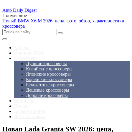
Auto Daily Digest
Популярное
Новый BMW X6 M 2026: цена, фото, обзор, характеристики
кроссовера
Каталог
Новинки 2024
Кроссоверы
Лучшие кроссоверы
Китайские кроссоверы
Японские кроссоверы
Корейские кроссоверы
Бюджетные кроссоверы
Дешевые кроссоверы
Дорогие кроссоверы
Минивэны
Пикапы
Коды регионов
Логотипы авто
Новая Lada Granta SW 2026: цена,