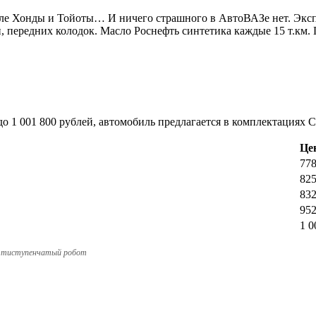
сле Хонды и Тойоты… И ничего страшного в АвтоВАЗе нет. Эксплу
, передних колодок. Масло Роснефть синтетика каждые 15 т.км. 
о 1 001 800 рублей, автомобиль предлагается в комплектациях Clas
Цен
778
825
832
952
1 0
ятиступенчатый робот