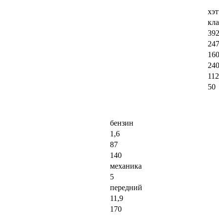
хэт
кла
392
24
16
240
11
50
бензин
1,6
87
140
механика
5
передний
11,9
170