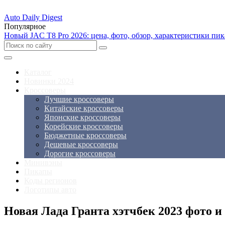
Auto Daily Digest
Популярное
Новый JAC T8 Pro 2026: цена, фото, обзор, характеристики пик
Каталог
Новинки 2024
Кроссоверы
Лучшие кроссоверы
Китайские кроссоверы
Японские кроссоверы
Корейские кроссоверы
Бюджетные кроссоверы
Дешевые кроссоверы
Дорогие кроссоверы
Минивэны
Пикапы
Коды регионов
Логотипы авто
Новая Лада Гранта хэтчбек 2023 фото и