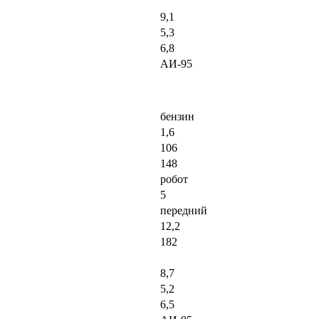
9,1
5,3
6,8
АИ-95
бензин
1,6
106
148
робот
5
передний
12,2
182
8,7
5,2
6,5