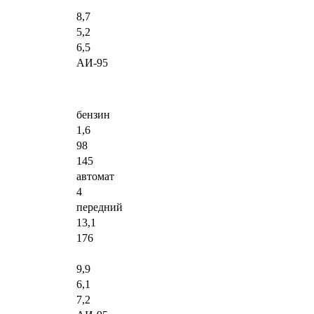
8,7
5,2
6,5
АИ-95
бензин
1,6
98
145
автомат
4
передний
13,1
176
9,9
6,1
7,2