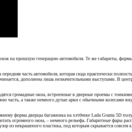
похож на прошлую генерацию автомобиля. Те же габариты, формы
а передняя часть автомобиля, которая сюда практически полнос
 начинается, дополнена лишь незначительными выступами. В цен
одятся громадные окна, встроенные в дверные проемы с тонкими
ю часть, а также немного дутые арки с обычными колесами вну
жнему форма дверцы багажника на хэтбчеке Lada Granta 5D полук
читать огромного окна, – немного рельефа. Габаритные фары рас
зор из некрашеного пластика, под которым скрывается совсем 