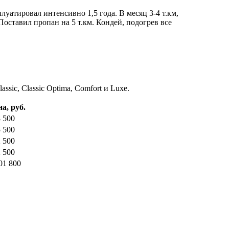
атировал интенсивно 1,5 года. В месяц 3-4 т.км,
Поставил пропан на 5 т.км. Кондей, подогрев все
sic, Classic Optima, Comfort и Luxe.
а, руб.
 500
 500
 500
 500
01 800