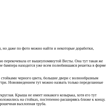
, но даже по фото можно найти и некоторые доработки,
тью перекочевала от вышеупомянутой Весты. Она тут такая же
тре бампера находится уже всем полюбившаяся решетка в форме
 стойками черного цвета, большие двери с волнообразным
три. Нововведением тут можно назвать только переделанные
руглая. Крыша не имеет никакого козырька, хотя его тут
положились на стойках, постепенно расширяясь ближе к концу.
крошечная выхлопная труба.