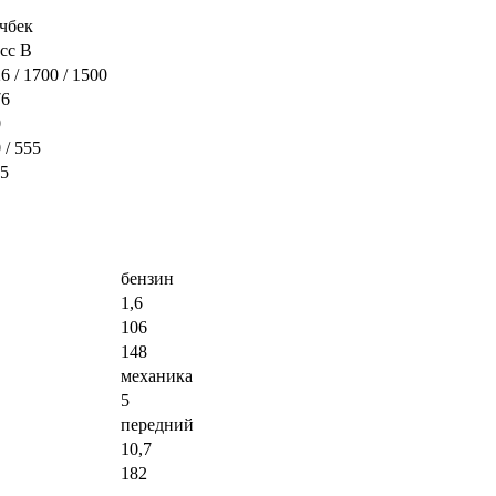
чбек
сс B
6 / 1700 / 1500
76
0
 / 555
25
бензин
1,6
106
148
механика
5
передний
10,7
182