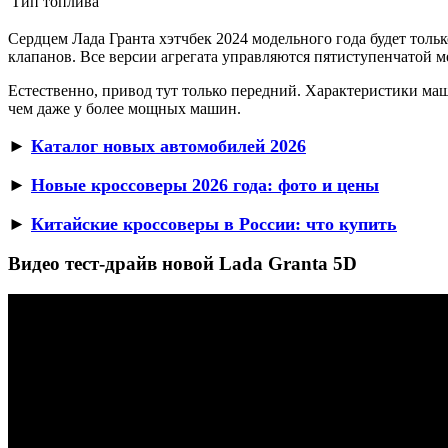
Тип топлива
Сердцем Лада Гранта хэтчбек 2024 модельного года будет толь
клапанов. Все версии агрегата управляются пятиступенчатой м
Естественно, привод тут только передний. Характеристики маши
чем даже у более мощных машин.
►
Каталог новых автомобилей 2026
►
Новые кроссоверы 2026 года: фото и цены
►
Китайские кроссоверы в России: что купить
Видео тест-драйв новой Lada Granta 5D