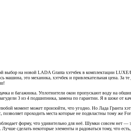
ой выбор на новой LADA Granta хэтчбек в комплектации LUXE/P
ь машина, это механика, хэтчбек и привлекательная цена. За 
рш!
дачка и багажника. Уплотнители окон пропускают воду на обшивк
загудели 3 из 4 подшипника, замена по гарантии. Я в шоке от ка
в любой момент может произойти, что угодно. Но Лада Гранта хэ
, позволяет проходить места которые не подвластны тому же For
соблюдает форму, что удивительно для неё. Шумки совсем нет — э
 Лучше сделать некоторые элементы и радоваться тому, что есть, 