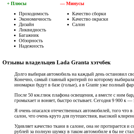
+ Плюсы
— Минусы
Проходимость
Качество сборки
Экономичность
Качество окраски
Дизайн
Салон
Ликвидность
Багажник
Обзорность
Надежность
Отзывы владельцев Lada Granta хэтчбек
Долго выбирая автомобиль на каждый день остановил св
Конечно, самый главный критерий по которому выбиралас
иномарки будут в базе (голые), а в Grantе уже полный фа
После 50 км.глюк плафона освещения, а вместе с ним бар
громыхает и воняет, быстро остывает. Сегодня 9 900 к — 
Я очень опасался отечественных автомобилей, того что 
салон, что очень круто для путешествия, высокий клиренс
Удивляет качество ткани в салоне, она не протирается и 
рублей за полную шумку в таком автомобиле я бы не стал.