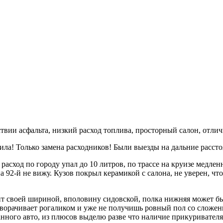
вии асфальта, низкий расход топлива, просторный салон, отлич
ила! Только замена расходников! Были выезды на дальние расс
расход по городу упал до 10 литров, по трассе на круизе медл
а 92-й не вижу. Кузов покрыл керамикой с салона, не уверен, чт
ит своей шириной, вполовину сидовской, полка нижняя может б
сворачивает рогаликом и уже не получишь ровный пол со сложен
анного авто, из плюсов выделю разве что наличие прикуривателя