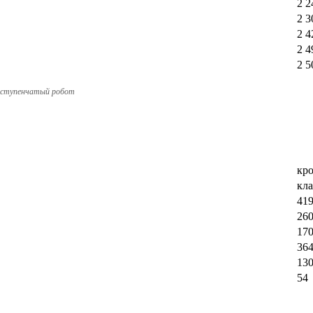
2 2
2 3
2 4
2 4
2 5
иступенчатый робот
кро
кла
419
26
17
364
13
54