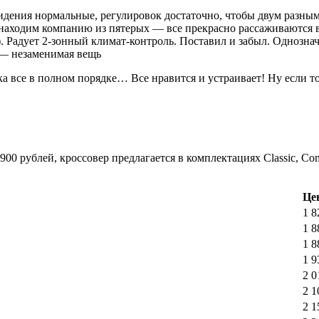
Сидения нормальные, регулировок достаточно, чтобы двум разны
находим компанию из пятерых — все прекрасно рассаживаются в 
). Радует 2-зонный климат-контроль. Поставил и забыл. Однозна
 — незаменимая вещь
ка все в полном порядке… Все нравится и устраивает! Ну если т
0 рублей, кроссовер предлагается в комплектациях Classic, Comfor
Цен
1 8
1 8
1 8
1 9
2 0
2 1
2 1