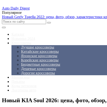
Auto Daily Digest
Популярное
Новый Geely Tugella 2022: цена, фото, обзор, характеристики к
Каталог
Новинки 2024
Кроссоверы
Лучшие кроссоверы
Китайские кроссоверы
Японские кроссоверы
Корейские кроссоверы
Бюджетные кроссоверы
Дешевые кроссоверы
Дорогие кроссоверы
Минивэны
Пикапы
Коды регионов
Логотипы авто
Новый KIA Soul 2026: цена, фото, обзор