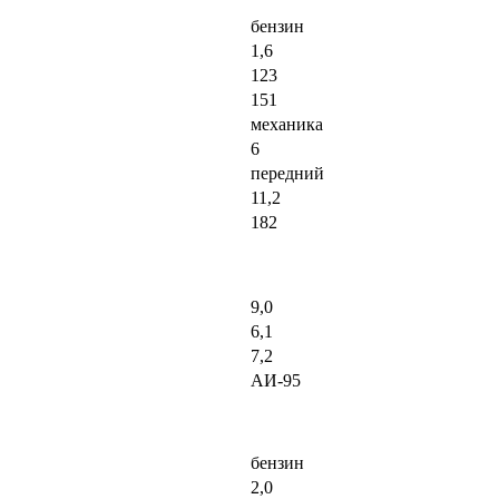
бензин
1,6
123
151
механика
6
передний
11,2
182
9,0
6,1
7,2
АИ-95
бензин
2,0