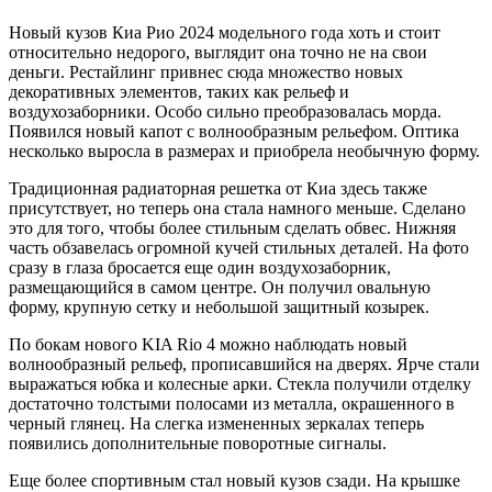
Новый кузов Киа Рио 2024 модельного года хоть и стоит
относительно недорого, выглядит она точно не на свои
деньги. Рестайлинг привнес сюда множество новых
декоративных элементов, таких как рельеф и
воздухозаборники. Особо сильно преобразовалась морда.
Появился новый капот с волнообразным рельефом. Оптика
несколько выросла в размерах и приобрела необычную форму.
Традиционная радиаторная решетка от Киа здесь также
присутствует, но теперь она стала намного меньше. Сделано
это для того, чтобы более стильным сделать обвес. Нижняя
часть обзавелась огромной кучей стильных деталей. На фото
сразу в глаза бросается еще один воздухозаборник,
размещающийся в самом центре. Он получил овальную
форму, крупную сетку и небольшой защитный козырек.
По бокам нового KIA Rio 4 можно наблюдать новый
волнообразный рельеф, прописавшийся на дверях. Ярче стали
выражаться юбка и колесные арки. Стекла получили отделку
достаточно толстыми полосами из металла, окрашенного в
черный глянец. На слегка измененных зеркалах теперь
появились дополнительные поворотные сигналы.
Еще более спортивным стал новый кузов сзади. На крышке