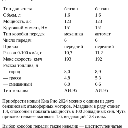
Тип двигателя
бензин
бензин
Объем, л
1,6
1,6
Мощность, л.с.
123
123
Крутящий момент, Нм
151
151
Тип коробки передач
механика
автомат
Число передач
6
6
Привод
передний
передний
Разгон 0-100 км/ч, с
10,3
11,2
Макс скорость, км/ч
193
192
Расход топлива, л
— город
8,0
8,9
— трасса
4,8
5,3
— смешанный
6,0
6,6
Тип топлива
АИ-95
АИ-95
Приобрести новый Киа Рио 2024 можно с одним из двух
бензиновых атмосферных моторов. Младшим в ряду станет
1.4, способный показать мощность в 100 лошадиных сил. Чуть
привлекательнее выглядит 1.6, выдающий 123 силы.
Выбор коробок передач также невелик — шестиступенчатые