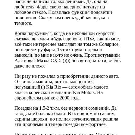
часть не написал только ленивый. Да, она на
любителя. Фары скоро наверное натянут на
лобовое стекло. Появилась функция подсветки
поворотов. Скажу вам очень удобная штука в
темноте.
Когда паркуешься, когда на небольшой скорости
съезжаешь куда-нибудь с дороги. ПТФ, как по мне,
всё-таки интереснее выглядят на том же Солярисе,
по периметру фары. Тут их прям отдельно
вынесли, по мне как-то не очень. Противотуманки
Аля новая Мазда СХ-5 ))))) но светят, кстати, очень
даже не плохо.
Ни разу не пожалел о приобретении данного авто.
Отличная машина, вот только ценник
негуманный))) Kia Rio — автомобиль малого
класса корейской компании Kia Motors. На
европейском рынке с 2000 года.
Поездки на 1,5-2 т.км. без нервов и сомнений. Да
заводские болячки были! В основном по салону,
скрипы шорохи, но полная звукоизоляция решила
эти проблемы и теперь поездки комфортнее.
По расходу топлива, тут кто как ездит. Можно на