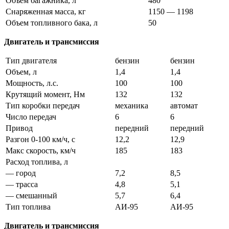
Объем багажника, л
480
Снаряженная масса, кг
1150 — 1198
Объем топливного бака, л
50
Двигатель и трансмиссия
Тип двигателя
бензин
бензин
Объем, л
1,4
1,4
Мощность, л.с.
100
100
Крутящий момент, Нм
132
132
Тип коробки передач
механика
автомат
Число передач
6
6
Привод
передний
передний
Разгон 0-100 км/ч, с
12,2
12,9
Макс скорость, км/ч
185
183
Расход топлива, л
— город
7,2
8,5
— трасса
4,8
5,1
— смешанный
5,7
6,4
Тип топлива
АИ-95
АИ-95
Двигатель и трансмиссия