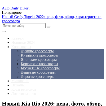
Auto Daily Digest
Популярное
Новый Geely Tugella 2022: цена, фото, обзор, характеристики
кроссовера
Каталог
Новинки 2024
Кроссоверы
Лучшие кроссоверы
Китайские кроссоверы
Японские кроссоверы
Корейские кроссоверы
Бюджетные кроссоверы
Дешевые кроссоверы
Дорогие кроссоверы
Минивэны
Пикапы
Коды регионов
Логотипы авто
Новый Kia Rio 2026: цена, фото, обзор,