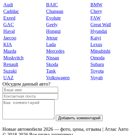
Audi
BAIC
BMW
Cadiilac
Changan
Chery
Exeed
Evolute
FAW
GAC
Geely
Great Wall
Haval
Hongqi
Hyundai
Jaecoo
Jetour
Kaiyi
KIA
Lada
Lexus
Mazda
Mercedes
Mitsubishi
Moskvitch
Nissan
Omoda
Renault
Skoda
Subaru
Suzuki
Tank
Toyota
UAZ
Volkswagen
Voyah
Обсудим данный авто?
Добавить комментарий
Новые автомобили 2026 — фото, цены, отзывы | Атлас Авто
© 2018-2026 Все права защищены.