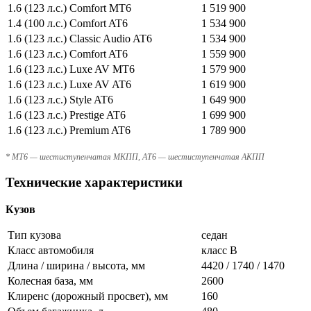
1.6 (123 л.с.) Comfort MT6
1 519 900
1.4 (100 л.с.) Comfort AT6
1 534 900
1.6 (123 л.с.) Classic Audio AT6
1 534 900
1.6 (123 л.с.) Comfort AT6
1 559 900
1.6 (123 л.с.) Luxe AV MT6
1 579 900
1.6 (123 л.с.) Luxe AV AT6
1 619 900
1.6 (123 л.с.) Style AT6
1 649 900
1.6 (123 л.с.) Prestige AT6
1 699 900
1.6 (123 л.с.) Premium AT6
1 789 900
* MT6 — шестиступенчатая МКПП, AT6 — шестиступенчатая АКПП
Технические характеристики
Кузов
Тип кузова
седан
Класс автомобиля
класс B
Длина / ширина / высота, мм
4420 / 1740 / 1470
Колесная база, мм
2600
Клиренс (дорожный просвет), мм
160