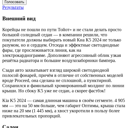
Результаты
Внешний вид
Корейцы не пошли по пути Тойот» и не стали делать просто
большой солидный седан — в компании решили, что
покупатели должны выбирать новый Киа К5 2024 не только
разумом, но и сердцем. Отсюда и эффектные светодиодные
фары, где прослеживается линия, как на
электрокардиограмме. Дополняют агрессивный облик узкая
решётка радиатора и большие воздухозаборники бампера.
Сзади авто захватывает взгляд широкой светодиодной
полосой фонарей, причём в отличие от собственных моделей
вроде Proceed, она сделана не сплошной, а пунктирной.
Сохранился и фамильный хромированный молдинг по линии
крыши. Но сбоку K5 уже не седан, а скорее фастбэк!
Kia K5 2024 — самая длинная машина в своём сегменте. 4 905
мм — это на 50 мм больше, чем габарит Оптимы, крыша стала
ниже на 20 мм (1 445 мм), а хвост укоротили в пользу более
привлекательных пропорций.
Салон