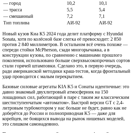
— город
10,2
10,1
— трасса
5,5
5,4
— смешанный
7,2
7,1
Тип топлива
АИ-92
АИ-92
Новый кузов Киа К5 2024 года делит платформу с Hyundai
Sonata, хотя по колёсной базе слегка её превосходит: 2 850
против 2 840 миллиметров. В остальном всё очень похоже —
спереди стойки McPherson, сзади многорычажка, а в
конструкции кузова, по сравнению с машинами прошлого
поколения, использовано больше сверхвысокопрочных сортов
стали горячей штамповки. Сделано это, в первую очередь,
ради американской методики краш-тестов, когда фронтальный
удар проводится с малым перекрытием.
Базовые силовые агрегаты KIA K5 и Сонаты идентичные: это
давно знакомый двухлитровый атмосферник на 150
лошадиных сил, работающий в паре с таким же классическим
шестиступенчатым «автоматом». Быстрой версии GT с 2,4-
литровым турбомотором у нас больше не будет, равно как не
доберётся до России и полноприводная K5 — даже для
корейцев, не боящихся вывода на рынок нишевых моделей,
это слишком самонадеянно.