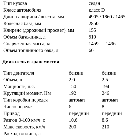
Тип кузова
седан
Класс автомобиля
класс D
Длина / ширина / высота, мм
4905 / 1860 / 1465
Колесная база, мм
2850
Клиренс (дорожный просвет), мм
155
Объем багажника, л
510
Снаряженная масса, кг
1459 — 1496
Объем топливного бака, л
60
Двигатель и трансмиссия
Тип двигателя
бензин
бензин
Объем, л
2,0
2,5
Мощность, л.с.
150
194
Крутящий момент, Нм
192
246
Тип коробки передач
автомат
автомат
Число передач
6
8
Привод
передний
передний
Разгон 0-100 км/ч, с
10,6
8,6
Макс скорость, км/ч
200
210
Расход топлива, л