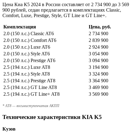
Цена Киа К5 2024 в России составляет от 2 734 900 до 3 569
900 рублей, седан предлагается в комплектациях Classic,
Comfort, Luxe, Prestige, Style, GT Line и GT Line+.
Комплектация
Цена, руб.
2.0 (150 л.с.) Classic AT6
2 734 900
2.0 (150 л.с.) Comfort AT6
2 839 900
2.0 (150 л.с.) Luxe AT6
2 924 900
2.0 (150 л.с.) Style AT6
3 054 900
2.0 (150 л.с.) Prestige AT6
3 094 900
2.5 (194 л.с.) Luxe AT8
3 194 900
2.5 (194 л.с.) Style AT8
3 324 900
2.5 (194 л.с.) Prestige AT8
3 364 900
2.5 (194 л.с.) GT Line AT8
3 469 900
2.5 (194 л.с.) GT Line+ AT8
3 569 900
* AT8 — восьмиступенчатая АКПП
Технические характеристики KIA K5
Кузов