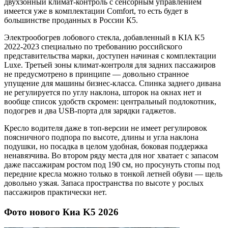
двухзонный климат-контроль с сенсорным управлением
имеется уже в комплектации Comfort, то есть будет в
большинстве проданных в России К5.
Электрообогрев лобового стекла, добавленный в KIA K5
2022-2023 специально по требованию российского
представительства марки, доступен начиная с комплектации
Luxe. Третьей зоны климат-контроля для задних пассажиров
не предусмотрено в принципе — довольно странное
упущение для машины бизнес-класса. Спинка заднего дивана
не регулируется по углу наклона, шторок на окнах нет и
вообще список удобств скромен: центральный подлокотник,
подогрев и два USB-порта для зарядки гаджетов.
Кресло водителя даже в топ-версии не имеет регулировок
поясничного подпора по высоте, длины и угла наклона
подушки, но посадка в целом удобная, боковая поддержка
ненавязчива. Во втором ряду места для ног хватает с запасом
даже пассажирам ростом под 190 см, но просунуть стопы под
передние кресла можно только в тонкой летней обуви — щель
довольно узкая. Запаса пространства по высоте у рослых
пассажиров практически нет.
Фото нового Киа K5 2026