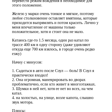
перевести режим вождения в необходимое для
этого положение.
Железо у марки очень тонкое и мягкое, поэтому
любое столкновение оставляет вмятины, которые
приходится выпрямлять и потом красить. Лично у
меня впечатление от машины только
положительное, хотя и стоит она не мало.
Катаюсь где-то 1.5 месяца, один раз катал по
трассе 400 км в одну сторону (даже удивляют
откуда еще 700 км взялось, в городе очень редко
езжу)
Начну с минусов:
1. Садиться в авто после Соул — боль! В Соул я
практически входил!
2. Она огромная, маневрировать во дворах
проблематично, если кто живет в многоэтажках.
3. Шумки в ней нет, хотя ее нет во всех, на чем
катал.
4. на холостых, на улице, возле капота, слышно
звук мотора.
Плюсы: