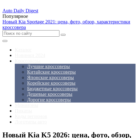
Auto Daily Digest
Популярное
Новый Kia Sportage 2021: цена, фото, обзор, характеристики
кроссовера
Каталог
Новинки 2024
Кроссоверы
Лучшие кроссоверы
Китайские кроссоверы
Японские кроссоверы
Корейские кроссоверы
Бюджетные кроссоверы
Дешевые кроссоверы
Дорогие кроссоверы
Минивэны
Пикапы
Коды регионов
Логотипы авто
Новый Kia K5 2026: цена, фото, обзор,