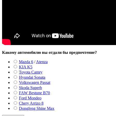
Какому автомобилю вы отдали бы предпочтение?
Mazda 6
/
Atenza
KIA K5
Toyota Camry
Hyundai Sonata
Volkswagen Passat
Skoda Superb
FAW Bestune B70
Ford Mondeo
Chery Arrizo 8
Dongfeng Shine Max