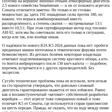
Поэтому на вершине линейки отныне атмосферный двигатель
2.5 нового семейства Smartstream — и он от похожего агрегата
Сонаты отличается заметно. Не только и не столько
мощностью: да, здесь 192 лошадиные силы против 180, но
важнее, что впрыск комбинированный вместо
распределённого, а степень сжатия — экстремальные 13:1
вместо 10,5:1. При этом сертифицирован мотор под топливо
АИ-92, хотя мы бы советовали лить его только в ситуациях,
когда или так, или вообще никак.
О надёжности нового KIA K5 2024 данных пока нет: пробеги
проданных машин ничтожны и тематические форумы почти
безмолвствуют. Из детских болячек некоторые владельцы
отмечают подглючивающую систему кругового обзора, а кто-
то боится вибрирующего после 130 км/ч капота — подобное,
впрочем, встречается и у других производителей. Без
эксцессов.
Сугубо технические проблемы пока не всплыли, хотя нельзя
на сто процентов утверждать, что довольно сложный
двигатель гарантированно окажется от них избавлен. Равно
как и восьмиступенчатый «автомат» собственной разработки
корейцев — этот агрегат тоже совершенно новый и тоже
отличает K5 от Сонаты, где используется старая трансмиссия
на шесть передач. Правда, не сказать, что на ходу между ними