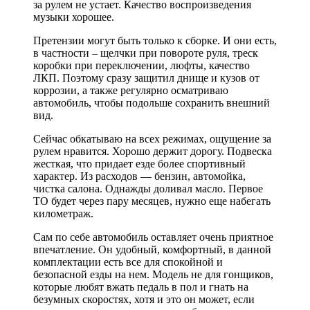
за рулем не устает. Качество воспроизведения
музыки хорошее.
Претензии могут быть только к сборке. И они есть,
в частности – щелчки при повороте руля, треск
коробки при переключении, люфты, качество
ЛКП. Поэтому сразу защитил днище и кузов от
коррозии, а также регулярно осматриваю
автомобиль, чтобы подольше сохранить внешний
вид.
Сейчас обкатываю на всех режимах, ощущение за
рулем нравится. Хорошо держит дорогу. Подвеска
жесткая, что придает езде более спортивный
характер. Из расходов — бензин, автомойка,
чистка салона. Однажды доливал масло. Первое
ТО будет через пару месяцев, нужно еще набегать
километраж.
Сам по себе автомобиль оставляет очень приятное
впечатление. Он удобный, комфортный, в данной
комплектации есть все для спокойной и
безопасной езды на нем. Модель не для гонщиков,
которые любят вжать педаль в пол и гнать на
безумных скоростях, хотя и это он может, если