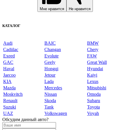
Мне нравится
Не нравится
КАТАЛОГ
Audi
BAIC
BMW
Cadiilac
Changan
Chery
Exeed
Evolute
FAW
GAC
Geely
Great Wall
Haval
Hongqi
Hyundai
Jaecoo
Jetour
Kaiyi
KIA
Lada
Lexus
Mazda
Mercedes
Mitsubishi
Moskvitch
Nissan
Omoda
Renault
Skoda
Subaru
Suzuki
Tank
Toyota
UAZ
Volkswagen
Voyah
Обсудим данный авто?