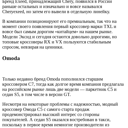
Бренд Exeed, принадлежащий Chery, появился в России
раньше остальных и изначально и вовсе назывался
Cheryexeed, но затем его вывели в отдельную линейку.
В компании позиционируют его премиальным, так что на
момент своего появления первый кроссовер марки TXL и
вовсе был самым дорогим «китайцем» на нашем рынке.
Модели Эксид и сегодня остаются довольно дорогими, но
топовые кроссоверы RX и VX пользуются стабильным
спросом, невзирая на ценники.
Omoda
Только недавно бренд Omoda пополнился старшим
кроссовером C7, тогда как долгое время компания предлагала
на российском рынке лишь две модели — паркетник C5 и
седан S5, в том числе в версии GT.
Несмотря на некоторые проблемы с надежностью, модный
кроссовер Омода С5 с самого старта продаж
продемонстрировал высокий интерес со стороны
покупателей. А седан S5 оказался востребован в такси,
поскольку в первое время немногие производители из