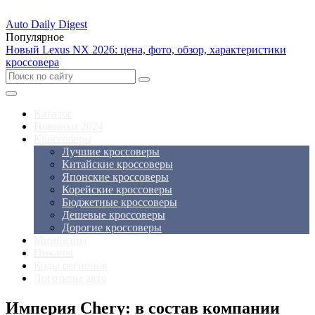
Auto Daily Digest
Популярное
Новый Lexus NX 2026: цена, фото, обзор, характеристики
кроссовера
Каталог
Новинки 2024
Кроссоверы
Лучшие кроссоверы
Китайские кроссоверы
Японские кроссоверы
Корейские кроссоверы
Бюджетные кроссоверы
Дешевые кроссоверы
Дорогие кроссоверы
Минивэны
Пикапы
Коды регионов
Логотипы авто
Империя Chery: в состав компании