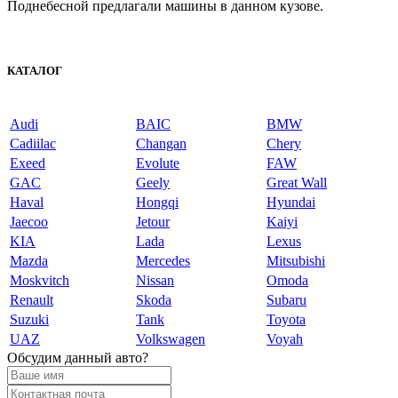
Поднебесной предлагали машины в данном кузове.
КАТАЛОГ
Audi
BAIC
BMW
Cadiilac
Changan
Chery
Exeed
Evolute
FAW
GAC
Geely
Great Wall
Haval
Hongqi
Hyundai
Jaecoo
Jetour
Kaiyi
KIA
Lada
Lexus
Mazda
Mercedes
Mitsubishi
Moskvitch
Nissan
Omoda
Renault
Skoda
Subaru
Suzuki
Tank
Toyota
UAZ
Volkswagen
Voyah
Обсудим данный авто?