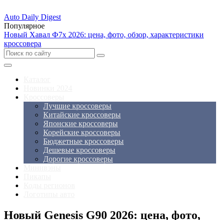
Auto Daily Digest
Популярное
Новый Хавал Ф7х 2026: цена, фото, обзор, характеристики
кроссовера
Каталог
Новинки 2024
Кроссоверы
Лучшие кроссоверы
Китайские кроссоверы
Японские кроссоверы
Корейские кроссоверы
Бюджетные кроссоверы
Дешевые кроссоверы
Дорогие кроссоверы
Минивэны
Пикапы
Коды регионов
Логотипы авто
Новый Genesis G90 2026: цена, фото,