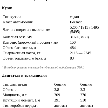
Кузов
Тип кузова
седан
Класс автомобиля
F-класс
5205 / 1915 / 1495
Длина / ширина / высота, мм
(5495)
Колесная база, мм
3160 (3450)
Клиренс (дорожный просвет), мм
150
Объем багажника, л
484
Снаряженная масса, кг
2115 — 2345
Объем топливного бака, л
83
* В скобках указаны значения для удлиненной модификации G90 L
Двигатель и трансмиссия
Тип двигателя
бензин
бензин
Объем, л
3,8
3,3
Мощность, л.с.
309
370
Крутящий момент, Нм
391
510
Тип коробки передач
автомат
автомат