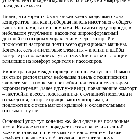
установлена шикарная мультимедиа и безумно комфортные
посадочные места.
Видно, что корейцы были вдохновлены моделями своих
конкурентов, так как приборная панель имеет много общего
как с японцами, так и с немцами. На самом верху торпедо, в
небольшом углублении, находится широкоформатный
дисплей с сенсорным управлением, через который и
происходит настройка почти всего функционала машины.
Конечно, есть и аналоговые элементы – кнопки и шайбы,
которые расположились чуть ниже. Они в ответе за опции,
влияющие на комфорт водителя и пассажиров.
Явной границы между торпедо и тоннелем тут нет. Прямо на
их стыке располагается небольшая панель с техническими
элементами – кнопками настройки подвески и селектором
коробки передач. Далее идут уже вещи, повышающие комфорт
– настройки кресел, подстаканники с функцией подогрева и
охлаждения, которые прикрываются шторками, и
подлокотник с очень мягкой крышкой и охладительными
отсеками внутри.
Основной упор тут, конечно же, был сделан на посадочные
места. Каждое из них порадует пассажира великолепной
кожаной отделкой и очень мягким наполнением. Также
комфорт повышается и благодаря дополнительному