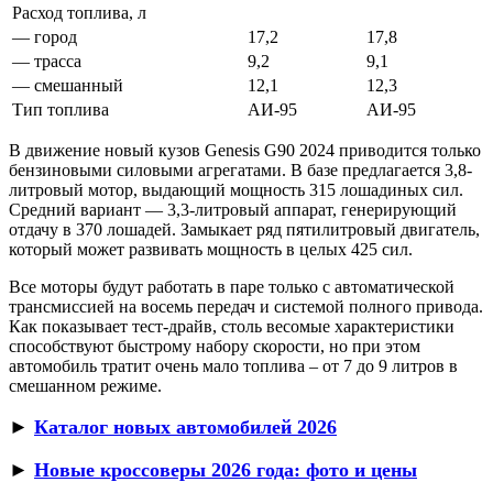
Расход топлива, л
— город
17,2
17,8
— трасса
9,2
9,1
— смешанный
12,1
12,3
Тип топлива
АИ-95
АИ-95
В движение новый кузов Genesis G90 2024 приводится только
бензиновыми силовыми агрегатами. В базе предлагается 3,8-
литровый мотор, выдающий мощность 315 лошадиных сил.
Средний вариант — 3,3-литровый аппарат, генерирующий
отдачу в 370 лошадей. Замыкает ряд пятилитровый двигатель,
который может развивать мощность в целых 425 сил.
Все моторы будут работать в паре только с автоматической
трансмиссией на восемь передач и системой полного привода.
Как показывает тест-драйв, столь весомые характеристики
способствуют быстрому набору скорости, но при этом
автомобиль тратит очень мало топлива – от 7 до 9 литров в
смешанном режиме.
►
Каталог новых автомобилей 2026
►
Новые кроссоверы 2026 года: фото и цены