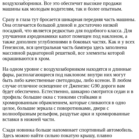
воздухозаборники. Все это обеспечит высокие продажи
машины как молодым водителям, так и более опытным.
Сразу в глаза тут бросается шикарная передняя часть машины.
Она отличается большой длиной и достаточно низкой
посадкой, что является редкостью для подобного класса. Для
улучшения аэродинамики капот помещен под наклоном, а
также дополнен углублениями в боковых частях. Как и у всех
Генезисов, вся центральная часть бампера здесь заполнена
массивной радиаторной решеткой, все элементы которой
окрашиваются в хром.
На одном уровне с воздухозаборником находятся и длинные
фары, располагающиеся под наклоном: внутри них могут
быть либо качественные светодиоды, либо ксенон. В любом
случае отличное освещение от Дженезис G90 дороги вам
будет обеспечено. Естественно, шикарно смотрится седан и в
профиль: большие окна с тонкими стойками и
хромированным обрамлением, которые сливаются в одно
целое, большие зеркала с поворотниками, двери с
волнообразным рельефом, раздутые арки и хромированные
вставки в нижней части.
Сзади новинка больше напоминает спортивный автомобиль.
Здесь можно найти сильно покатую крышу, плавно