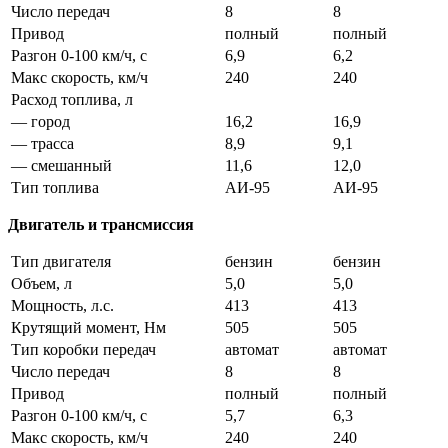
Число передач
8
8
Привод
полный
полный
Разгон 0-100 км/ч, с
6,9
6,2
Макс скорость, км/ч
240
240
Расход топлива, л
— город
16,2
16,9
— трасса
8,9
9,1
— смешанный
11,6
12,0
Тип топлива
АИ-95
АИ-95
Двигатель и трансмиссия
Тип двигателя
бензин
бензин
Объем, л
5,0
5,0
Мощность, л.с.
413
413
Крутящий момент, Нм
505
505
Тип коробки передач
автомат
автомат
Число передач
8
8
Привод
полный
полный
Разгон 0-100 км/ч, с
5,7
6,3
Макс скорость, км/ч
240
240