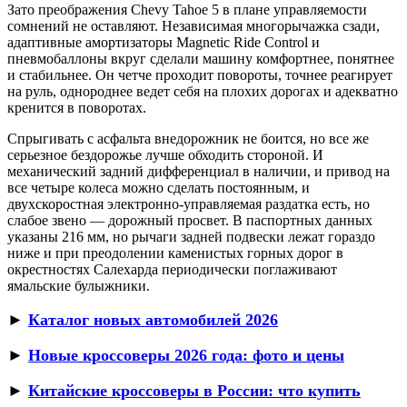
Зато преображения Chevy Tahoe 5 в плане управляемости
сомнений не оставляют. Независимая многорычажка сзади,
адаптивные амортизаторы Magnetic Ride Control и
пневмобаллоны вкруг сделали машину комфортнее, понятнее
и стабильнее. Он четче проходит повороты, точнее реагирует
на руль, однороднее ведет себя на плохих дорогах и адекватно
кренится в поворотах.
Спрыгивать с асфальта внедорожник не боится, но все же
серьезное бездорожье лучше обходить стороной. И
механический задний дифференциал в наличии, и привод на
все четыре колеса можно сделать постоянным, и
двухскоростная электронно-управляемая раздатка есть, но
слабое звено — дорожный просвет. В паспортных данных
указаны 216 мм, но рычаги задней подвески лежат гораздо
ниже и при преодолении каменистых горных дорог в
окрестностях Салехарда периодически поглаживают
ямальские булыжники.
►
Каталог новых автомобилей 2026
►
Новые кроссоверы 2026 года: фото и цены
►
Китайские кроссоверы в России: что купить