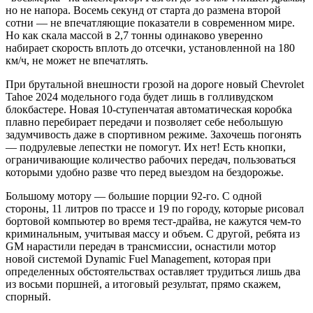
но не напора. Восемь секунд от старта до размена второй
сотни — не впечатляющие показатели в современном мире.
Но как скала массой в 2,7 тонны одинаково уверенно
набирает скорость вплоть до отсечки, установленной на 180
км/ч, не может не впечатлять.
При брутальной внешности грозой на дороге новый Chevrolet
Tahoe 2024 модельного года будет лишь в голливудском
блокбастере. Новая 10‑ступенчатая автоматическая коробка
плавно перебирает передачи и позволяет себе небольшую
задумчивость даже в спортивном режиме. Захочешь погонять
— подрулевые лепестки не помогут. Их нет! Есть кнопки,
ограничивающие количество рабочих передач, пользоваться
которыми удобно разве что перед выездом на бездорожье.
Большому мотору — большие порции 92‑го. С одной
стороны, 11 литров по трассе и 19 по городу, которые рисовал
бортовой компьютер во время тест-драйва, не кажутся чем-то
криминальным, учитывая массу и объем. С другой, ребята из
GM нарастили передач в трансмиссии, оснастили мотор
новой системой Dynamic Fuel Management, которая при
определенных обстоятельствах оставляет трудиться лишь два
из восьми поршней, а итоговый результат, прямо скажем,
спорный.