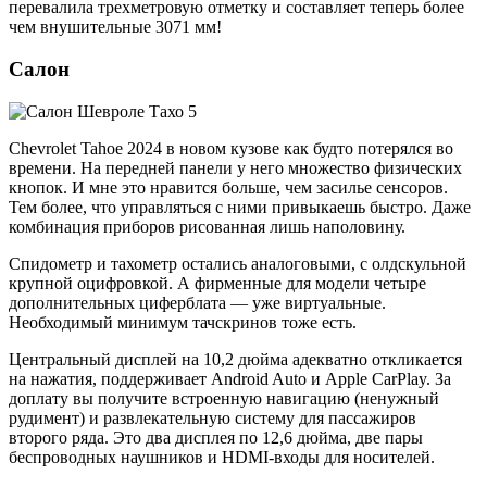
перевалила трехметровую отметку и составляет теперь более
чем внушительные 3071 мм!
Салон
Chevrolet Tahoe 2024 в новом кузове как будто потерялся во
времени. На передней панели у него множество физических
кнопок. И мне это нравится больше, чем засилье сенсоров.
Тем более, что управляться с ними привыкаешь быстро. Даже
комбинация приборов рисованная лишь наполовину.
Спидометр и тахометр остались аналоговыми, с олдскульной
крупной оцифровкой. А фирменные для модели четыре
дополнительных циферблата — уже виртуальные.
Необходимый минимум тачскринов тоже есть.
Центральный дисплей на 10,2 дюйма адекватно откликается
на нажатия, поддерживает Android Auto и Apple CarPlay. За
доплату вы получите встроенную навигацию (ненужный
рудимент) и развлекательную систему для пассажиров
второго ряда. Это два дисплея по 12,6 дюйма, две пары
беспроводных наушников и HDMI-входы для носителей.