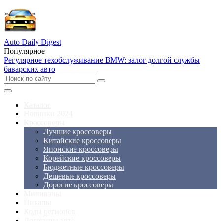
Auto Daily Digest
Популярное
Регулярное техобслуживание BMW: залог долгой службы
баварских авто
Каталог
Новинки 2024
Кроссоверы
Лучшие кроссоверы
Китайские кроссоверы
Японские кроссоверы
Корейские кроссоверы
Бюджетные кроссоверы
Дешевые кроссоверы
Дорогие кроссоверы
Минивэны
Пикапы
Коды регионов
Логотипы авто