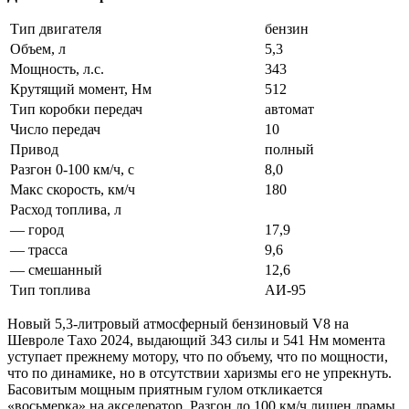
Тип двигателя
бензин
Объем, л
5,3
Мощность, л.с.
343
Крутящий момент, Нм
512
Тип коробки передач
автомат
Число передач
10
Привод
полный
Разгон 0-100 км/ч, с
8,0
Макс скорость, км/ч
180
Расход топлива, л
— город
17,9
— трасса
9,6
— смешанный
12,6
Тип топлива
АИ-95
Новый 5,3‑литровый атмосферный бензиновый V8 на
Шевроле Тахо 2024, выдающий 343 силы и 541 Нм момента
уступает прежнему мотору, что по объему, что по мощности,
что по динамике, но в отсутствии харизмы его не упрекнуть.
Басовитым мощным приятным гулом откликается
«восьмерка» на акселератор. Разгон до 100 км/ч лишен драмы,