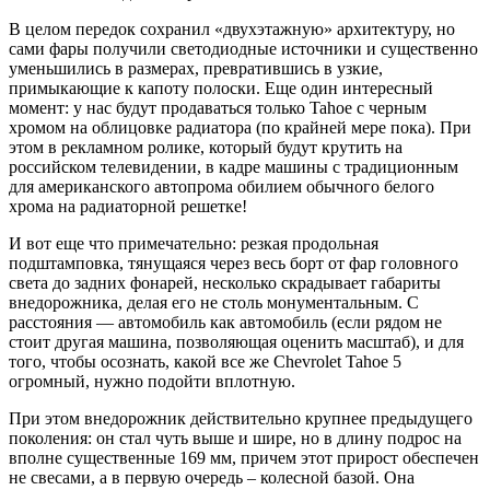
В целом передок сохранил «двухэтажную» архитектуру, но
сами фары получили светодиодные источники и существенно
уменьшились в размерах, превратившись в узкие,
примыкающие к капоту полоски. Еще один интересный
момент: у нас будут продаваться только Tahoe с черным
хромом на облицовке радиатора (по крайней мере пока). При
этом в рекламном ролике, который будут крутить на
российском телевидении, в кадре машины с традиционным
для американского автопрома обилием обычного белого
хрома на радиаторной решетке!
И вот еще что примечательно: резкая продольная
подштамповка, тянущаяся через весь борт от фар головного
света до задних фонарей, несколько скрадывает габариты
внедорожника, делая его не столь монументальным. С
расстояния — автомобиль как автомобиль (если рядом не
стоит другая машина, позволяющая оценить масштаб), и для
того, чтобы осознать, какой все же Chevrolet Tahoe 5
огромный, нужно подойти вплотную.
При этом внедорожник действительно крупнее предыдущего
поколения: он стал чуть выше и шире, но в длину подрос на
вполне существенные 169 мм, причем этот прирост обеспечен
не свесами, а в первую очередь – колесной базой. Она