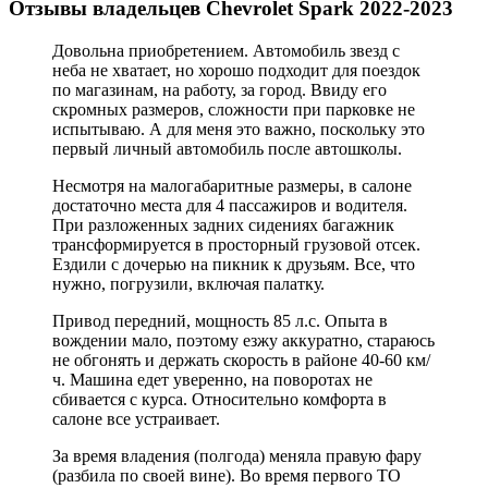
Отзывы владельцев Chevrolet Spark 2022-2023
Довольна приобретением. Автомобиль звезд с
неба не хватает, но хорошо подходит для поездок
по магазинам, на работу, за город. Ввиду его
скромных размеров, сложности при парковке не
испытываю. А для меня это важно, поскольку это
первый личный автомобиль после автошколы.
Несмотря на малогабаритные размеры, в салоне
достаточно места для 4 пассажиров и водителя.
При разложенных задних сидениях багажник
трансформируется в просторный грузовой отсек.
Ездили с дочерью на пикник к друзьям. Все, что
нужно, погрузили, включая палатку.
Привод передний, мощность 85 л.с. Опыта в
вождении мало, поэтому езжу аккуратно, стараюсь
не обгонять и держать скорость в районе 40-60 км/
ч. Машина едет уверенно, на поворотах не
сбивается с курса. Относительно комфорта в
салоне все устраивает.
За время владения (полгода) меняла правую фару
(разбила по своей вине). Во время первого ТО