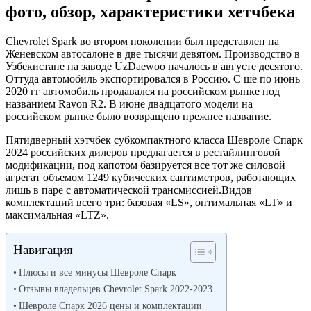
фото, обзор, характеристики хетчбека
Chevrolet Spark во втором поколении был представлен на
Женевском автосалоне в две тысячи девятом. Производство в
Узбекистане на заводе UzDaewoo началось в августе десятого.
Оттуда автомобиль экспортировался в Россию. С ше по июнь
2020 гг автомобиль продавался на российском рынке под
названием Ravon R2. В июне двадцатого модели на
российском рынке было возвращено прежнее название.
Пятидверный хэтчбек субкомпактного класса Шевроле Спарк
2024 российских дилеров предлагается в рестайлинговой
модификации, под капотом базируется все тот же силовой
агрегат объемом 1249 кубических сантиметров, работающих
лишь в паре с автоматической трансмиссией.Видов
комплектаций всего три: базовая «LS», оптимальная «LT» и
максимальная «LTZ».
Навигация
Плюсы и все минусы Шевроле Спарк
Отзывы владельцев Chevrolet Spark 2022-2023
Шевроле Спарк 2026 цены и комплектации