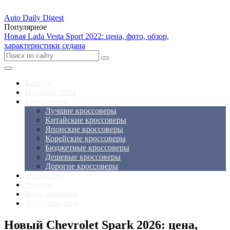
Auto Daily Digest
Популярное
Новая Lada Vesta Sport 2022: цена, фото, обзор,
характеристики седана
Каталог
Новинки 2024
Кроссоверы
Лучшие кроссоверы
Китайские кроссоверы
Японские кроссоверы
Корейские кроссоверы
Бюджетные кроссоверы
Дешевые кроссоверы
Дорогие кроссоверы
Минивэны
Пикапы
Коды регионов
Логотипы авто
Новый Chevrolet Spark 2026: цена,