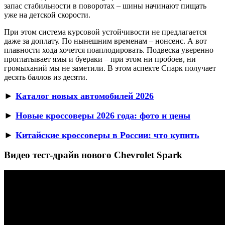
запас стабильности в поворотах – шины начинают пищать
уже на детской скорости.
При этом система курсовой устойчивости не предлагается
даже за доплату. По нынешним временам – нонсенс. А вот
плавности хода хочется поаплодировать. Подвеска уверенно
проглатывает ямы и буераки – при этом ни пробоев, ни
громыханий мы не заметили. В этом аспекте Спарк получает
десять баллов из десяти.
►
Каталог новых автомобилей 2026
►
Новые кроссоверы 2026 года: фото и цены
►
Китайские кроссоверы в России: что купить
Видео тест-драйв нового Chevrolet Spark