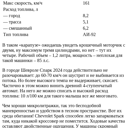
Макс скорость, км/ч
161
Расход топлива, л
— город
8,2
— трасса
5,1
— смешанный
6,2
Тип топлива
АИ-92
В таком «карапузе» ожидаешь увидеть крошечный моторчик с
двумя, ну максимум тремя цилиндрами, но нет – тут их
четыре. Рабочий объем – 1,2 литра, мощность – неплохая для
такой машинки – 85 л.с.
В городе Шевроле Спарк 2024 года действительно не
разочаровывает: до 60-70 км/ч он шустрит и не выбивается из
потока. Но более высокого темпа не выдерживает, скисает.
Частично в этом можно винить древний 4-ступенчатый
автомат. На него же можно списать и высокий расход
топлива: 10 л/100 км для такого малыша все же многовато.
Чем хороши микролитражки, так это бесподобной
маневренностью и удобством в тесном пространстве. Вот их
среда обитания! Chevrolet Spark способен легко запарковаться
там, куда никакой кроссовер не поместится. Ходовые качества
оставляют двойственные ощущения. У машины скромный