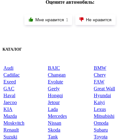
Оцените автомобиль:
Мне нравится
Не нравится
1
КАТАЛОГ
Audi
BAIC
BMW
Cadiilac
Changan
Chery
Exeed
Evolute
FAW
GAC
Geely
Great Wall
Haval
Hongqi
Hyundai
Jaecoo
Jetour
Kaiyi
KIA
Lada
Lexus
Mazda
Mercedes
Mitsubishi
Moskvitch
Nissan
Omoda
Renault
Skoda
Subaru
Suzuki
Tank
Toyota