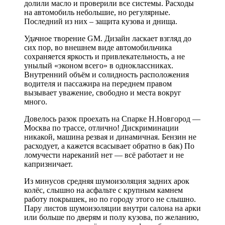
долили масло и проверили все системы. Расходы
на автомобиль небольшие, но регулярные.
Последний из них – защита кузова и днища.
Удачное творение GM. Дизайн ласкает взгляд до
сих пор, во внешнем виде автомобильчика
сохраняется яркость и привлекательность, а не
унылый «эконом всего» в одноклассниках.
Внутренний объём и солидность расположения
водителя и пассажира на переднем правом
вызывает уважение, свободно и места вокруг
много.
Довелось разок проехать на Спарке Н.Новгород —
Москва по трассе, отлично! Дискриминации
никакой, машина резвая и динамичная. Бензин не
расходует, а кажется всасывает обратно в бак) По
ломучести нареканий нет — всё работает и не
капризничает.
Из минусов средняя шумоизоляция задних арок
колёс, слышно на асфальте с крупным камнем
работу покрышек, но по городу этого не слышно.
Пару листов шумоизоляции внутри салона на арки
или больше по дверям и полу кузова, по желанию,