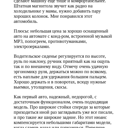
сделают машину ещё тише и комфортабельнее.
Штатная магнитола звучит как радио на
холодильнике у мамы, нужно добавить пару
хороших колонок. Мне понравился этот
автомобиль.
Плюсы: небольшая цена за хорошо оснащенный
авто на автомате с конд-ром, встроенной музыкой
MP3, попогреем, противотуманками,
электрозеркалами.
Водительское сиденье регулируется по высоте,
руль по наклону, ручник приятный как на ощупь
так и по внешнему виду. Отмечу очень удачную
эргономику руля, держаться можно по всякому,
есть наплыве для удержания большим пальцем.
Хорошо держать и в поворотах, всюду нужные
выемки, утолщения, скосы.
Как первый авто, надежный, недорогой, с
достаточным функционалом, очень подходящая
модель. Про широкие стойки спереди за которые
приходиться иной раз заглядывать уже все писали,
и про такие же широкие задние. Но этот нюанс
компенсируется небольшими габаритами модели,
когда сдаешь назад или паркуешься. Передние