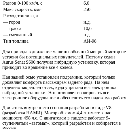
Разгон 0-100 км/ч, с
6,0
Макс скорость, км/ч
250
Расход топлива, л
— город
н.д.
— трасса
10,6
— смешанный
н.д.
Тип топлива
АИ-98
Для привода в движение машины обычный мощный мотор не
устроил бы потенциальных покупателей. Поэтому седан
Aurus Senat S600 получил гибридную установку, которая
приводит во вращение все 4 колеса.
Над задней осью установлен подрамник, который только
добавляет комфорта пассажирам заднего ряда. На нем
отдельно закреплен отсек, куда упрятана вся электроника
гибридной установки. Это позволяет изолировать все
электронное оборудование и обеспечить его надежную работу.
Двигатель внутреннего сгорания разработан в виде V8
(разработка НАМИ). Мотор объемом 4,4 л. имеет запас
мощности 498 л.с. С двигателем в тандеме работает 9-
ступенчатый «автомат», который разработан и собирается в
России.