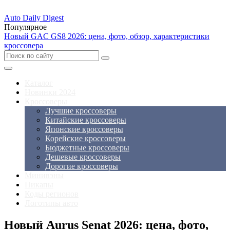
Auto Daily Digest
Популярное
Новый GAC GS8 2026: цена, фото, обзор, характеристики
кроссовера
Каталог
Новинки 2024
Кроссоверы
Лучшие кроссоверы
Китайские кроссоверы
Японские кроссоверы
Корейские кроссоверы
Бюджетные кроссоверы
Дешевые кроссоверы
Дорогие кроссоверы
Минивэны
Пикапы
Коды регионов
Логотипы авто
Новый Aurus Senat 2026: цена, фото,