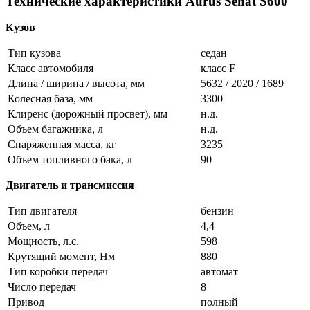
Технические характеристики Aurus Senat S600
Кузов
Тип кузова
седан
Класс автомобиля
класс F
Длина / ширина / высота, мм
5632 / 2020 / 1689
Колесная база, мм
3300
Клиренс (дорожный просвет), мм
н.д.
Объем багажника, л
н.д.
Снаряженная масса, кг
3235
Объем топливного бака, л
90
Двигатель и трансмиссия
Тип двигателя
бензин
Объем, л
4,4
Мощность, л.с.
598
Крутящий момент, Нм
880
Тип коробки передач
автомат
Число передач
8
Привод
полный