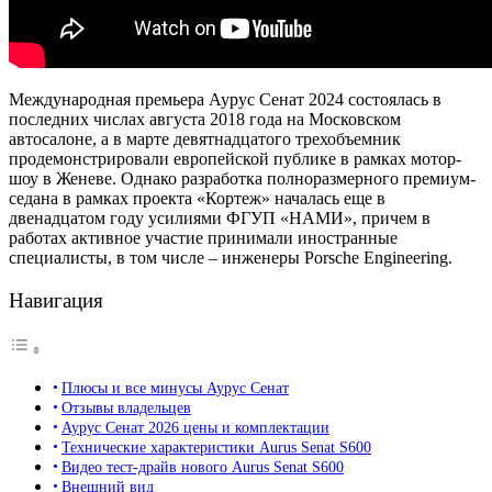
Международная премьера Аурус Сенат 2024 состоялась в
последних числах августа 2018 года на Московском
автосалоне, а в марте девятнадцатого трехобъемник
продемонстрировали европейской публике в рамках мотор-
шоу в Женеве. Однако разработка полноразмерного премиум-
седана в рамках проекта «Кортеж» началась еще в
двенадцатом году усилиями ФГУП «НАМИ», причем в
работах активное участие принимали иностранные
специалисты, в том числе – инженеры Porsche Engineering.
Навигация
Плюсы и все минусы Аурус Сенат
Отзывы владельцев
Аурус Сенат 2026 цены и комплектации
Технические характеристики Aurus Senat S600
Видео тест-драйв нового Aurus Senat S600
Внешний вид