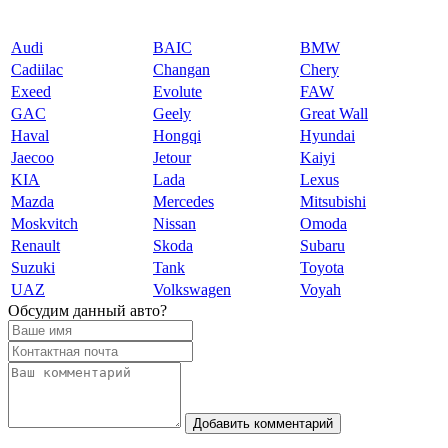
Audi
BAIC
BMW
Cadiilac
Changan
Chery
Exeed
Evolute
FAW
GAC
Geely
Great Wall
Haval
Hongqi
Hyundai
Jaecoo
Jetour
Kaiyi
KIA
Lada
Lexus
Mazda
Mercedes
Mitsubishi
Moskvitch
Nissan
Omoda
Renault
Skoda
Subaru
Suzuki
Tank
Toyota
UAZ
Volkswagen
Voyah
Обсудим данный авто?
Добавить комментарий