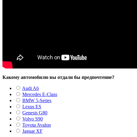
Какому автомобилю вы отдали бы предпочтение?
Audi A6
Mercedes E-Class
BMW 5-Series
Lexus ES
Genesis G80
Volvo S90
Toyota Avalon
Jaguar XF