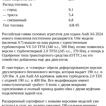
Расход топлива, л
— город
9,1
— трасса
5,4
— смешанный
6,8
Тип топлива
АИ-95
Российская гамма силовых агрегатов для седана Audi A6 2024
нового поколения постепенно расширяется. Обе модели
(включая А7) вышли на наш рынок с единственным
турбомотором V6 3.0 TFSI (340 л.с., 500 Нм), позже появились
версии с турбочетверкой 2.0 TFSI (245 л.с., 370 Нм), а теперь в
Одобрение типа транспортного средства (ОТТС) на это
семейство добавлены еще два двигателя.
И «шестерка», и «семерка» обрели дефорсированную версию
двухлитрового бензинового мотора, которая выдает 190 л.с. и
320 Нм. А для Audi A6 вдобавок заявлен турбодизель 2.0 TDI
с отдачей 190 л.с. и 400 Нм. Все модификации имеют
семиступенчатый «робот» S tronic с двумя мокрыми
сцеплениями и полный привод quattro ultra с двумя муфтами
подключения задней оси.
Расширенный сертификат с новыми версиями моделей уже
вступил в силу, но дилеры ожидают 190-сильные машины