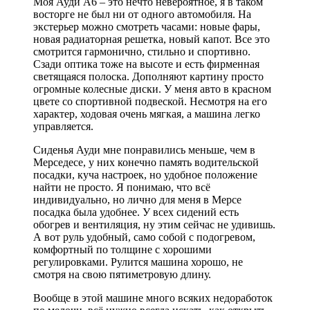
Моя Ауди А6 – это нечто невероятное, я в таком
восторге не был ни от одного автомобиля. На
экстерьер можно смотреть часами: новые фары,
новая радиаторная решетка, новый капот. Все это
смотрится гармонично, стильно и спортивно.
Сзади оптика тоже на высоте и есть фирменная
светящаяся полоска. Дополняют картину просто
огромные колесные диски. У меня авто в красном
цвете со спортивной подвеской. Несмотря на его
характер, ходовая очень мягкая, а машина легко
управляется.
Сиденья Ауди мне понравились меньше, чем в
Мерседесе, у них конечно память водительской
посадки, куча настроек, но удобное положение
найти не просто. Я понимаю, что всё
индивидуально, но лично для меня в Мерсе
посадка была удобнее. У всех сидений есть
обогрев и вентиляция, ну этим сейчас не удивишь.
А вот руль удобный, само собой с подогревом,
комфортный по толщине с хорошими
регулировками. Рулится машина хорошо, не
смотря на свою пятиметровую длину.
Вообще в этой машине много всяких недоработок