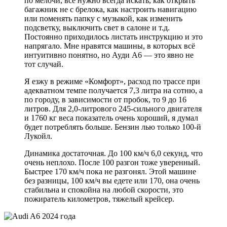
по мелочи, всё нужно всегда искать, как открыть
багажник не с брелока, как настроить навигацию
или поменять папку с музыкой, как изменить
подсветку, выключить свет в салоне и т.д.
Постоянно приходилось листать инструкцию и это
напрягало. Мне нравятся машины, в которых всё
интуитивно понятно, но Ауди А6 — это явно не
тот случай.
Я езжу в режиме «Комфорт», расход по трассе при
адекватном темпе получается 7,3 литра на сотню, а
по городу, в зависимости от пробок, то 9 до 16
литров. Для 2,0-литрового 245-сильного двигателя
и 1760 кг веса показатель очень хороший, я думал
будет потреблять больше. Бензин лью только 100-й
Лукойл.
Динамика достаточная. До 100 км/ч 6,0 секунд, что
очень неплохо. После 100 разгон тоже уверенный.
Быстрее 170 км/ч пока не разгонял. Этой машине
без разницы, 100 км/ч вы едете или 170, она очень
стабильна и спокойна на любой скорости, это
пожиратель километров, тяжелый крейсер.