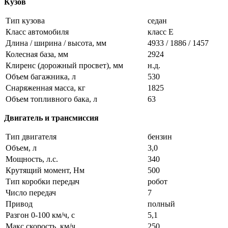
Кузов
Тип кузова
седан
Класс автомобиля
класс E
Длина / ширина / высота, мм
4933 / 1886 / 1457
Колесная база, мм
2924
Клиренс (дорожный просвет), мм
н.д.
Объем багажника, л
530
Снаряженная масса, кг
1825
Объем топливного бака, л
63
Двигатель и трансмиссия
Тип двигателя
бензин
Объем, л
3,0
Мощность, л.с.
340
Крутящий момент, Нм
500
Тип коробки передач
робот
Число передач
7
Привод
полный
Разгон 0-100 км/ч, с
5,1
Макс скорость, км/ч
250