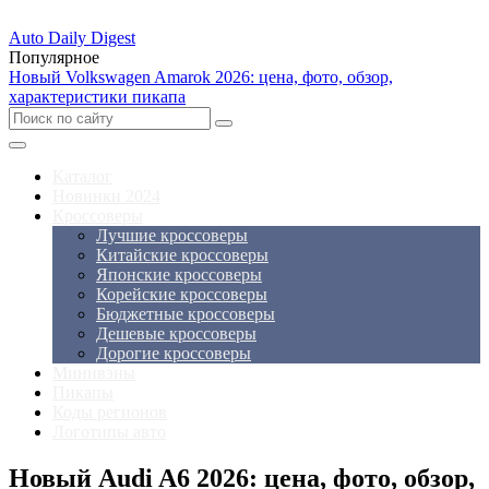
Auto Daily Digest
Популярное
Новый Volkswagen Amarok 2026: цена, фото, обзор,
характеристики пикапа
Каталог
Новинки 2024
Кроссоверы
Лучшие кроссоверы
Китайские кроссоверы
Японские кроссоверы
Корейские кроссоверы
Бюджетные кроссоверы
Дешевые кроссоверы
Дорогие кроссоверы
Минивэны
Пикапы
Коды регионов
Логотипы авто
Новый Audi A6 2026: цена, фото, обзор,