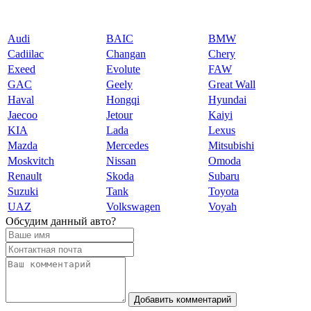
Audi
BAIC
BMW
Cadiilac
Changan
Chery
Exeed
Evolute
FAW
GAC
Geely
Great Wall
Haval
Hongqi
Hyundai
Jaecoo
Jetour
Kaiyi
KIA
Lada
Lexus
Mazda
Mercedes
Mitsubishi
Moskvitch
Nissan
Omoda
Renault
Skoda
Subaru
Suzuki
Tank
Toyota
UAZ
Volkswagen
Voyah
Обсудим данный авто?
Добавить комментарий